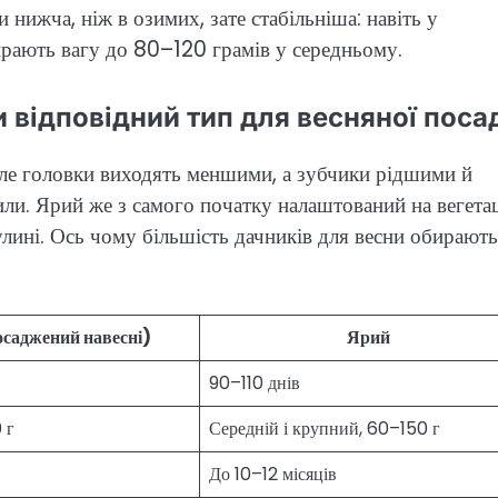
и нижча, ніж в озимих, зате стабільніша: навіть у
ирають вагу до 80–120 грамів у середньому.
и відповідний тип для весняної поса
 але головки виходять меншими, а зубчики рідшими й
ли. Ярий же з самого початку налаштований на вегета
улині. Ось чому більшість дачників для весни обирають
саджений навесні)
Ярий
90–110 днів
 г
Середній і крупний, 60–150 г
До 10–12 місяців