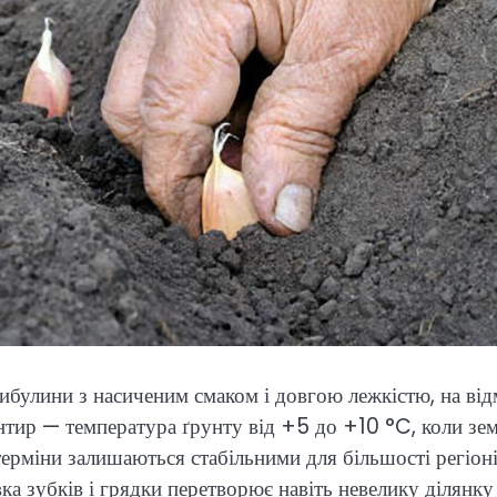
цибулини з насиченим смаком і довгою лежкістю, на від
єнтир — температура ґрунту від +5 до +10 °C, коли зе
 терміни залишаються стабільними для більшості регіон
овка зубків і грядки перетворює навіть невелику ділянку