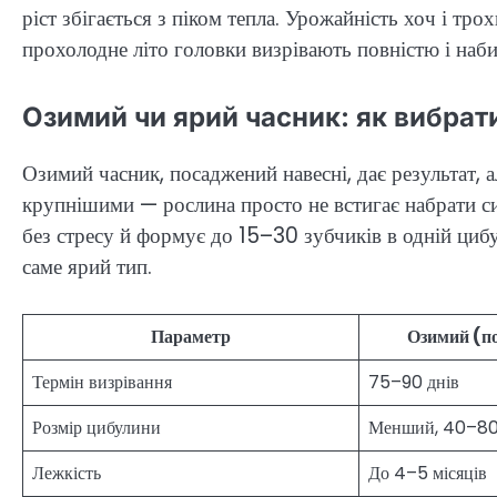
ріст збігається з піком тепла. Урожайність хоч і трох
прохолодне літо головки визрівають повністю і наб
Озимий чи ярий часник: як вибрат
Озимий часник, посаджений навесні, дає результат,
крупнішими — рослина просто не встигає набрати си
без стресу й формує до 15–30 зубчиків в одній циб
саме ярий тип.
Параметр
Озимий (по
Термін визрівання
75–90 днів
Розмір цибулини
Менший, 40–80
Лежкість
До 4–5 місяців