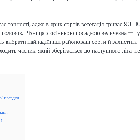
ає точності, адже в ярих сортів вегетація триває 90–1
рі головок. Різниця з осінньою посадкою величезна — т
ть вибрати найнадійніші районовані сорти й захистити
одить часник, який зберігається до наступного літа, не
ої посадки
адки
ку
т