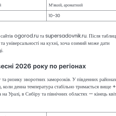
й
М’який, ароматний
10–30
з сайтів ogorod.ru та supersadovnik.ru. Після таблиц
 та універсальності на кухні, хоча озимий може дати
і.
есні 2026 року по регіонах
у та ризику зворотних заморозків. У південних района
ня, коли денна температура стабільно тримається вище 
а на Уралі, в Сибіру та північних областях — кінець кві