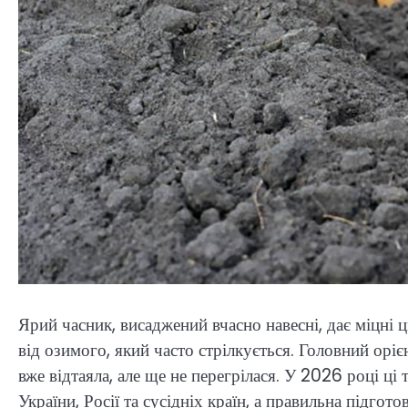
Ярий часник, висаджений вчасно навесні, дає міцні 
від озимого, який часто стрілкується. Головний орі
вже відтаяла, але ще не перегрілася. У 2026 році ці
України, Росії та сусідніх країн, а правильна підгот