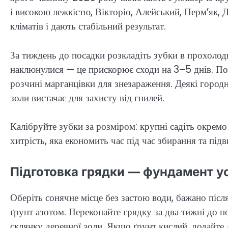
і високою лежкістю, Вікторіо, Алейський, Перм’як, 
кліматів і дають стабільний результат.
За тиждень до посадки розкладіть зубки в прохолод
наклюнулися — це прискорює сходи на 3–5 днів. Пот
розчині марганцівки для знезараження. Деякі город
золи вистачає для захисту від гнилей.
Калібруйте зубки за розміром: крупні садіть окремо
хитрість, яка економить час під час збирання та під
Підготовка грядки — фундамент ус
Оберіть сонячне місце без застою води, бажано післ
ґрунт азотом. Перекопайте грядку за два тижні до п
склянку деревної золи. Якщо ґрунт кислий, додайт