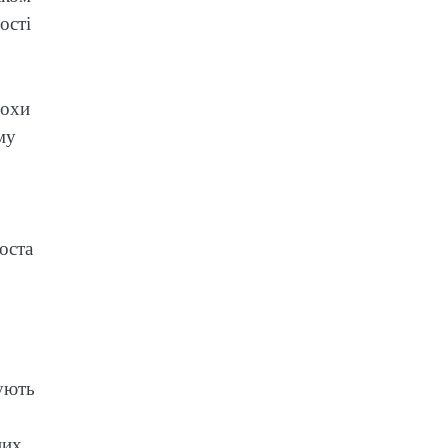
ості
рохи
му
оста
чують
них