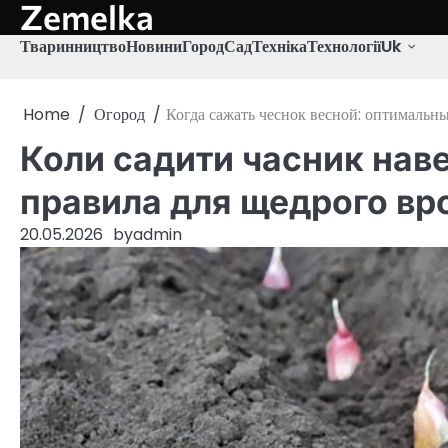
Zemelka
Skip
to
Тваринництво
Новини
Город
Сад
Техніка
Технології
Uk
content
Home
Огород
Когда сажать чеснок весной: оптимальн
Коли садити часник наве
правила для щедрого в
20.05.2026
by
admin