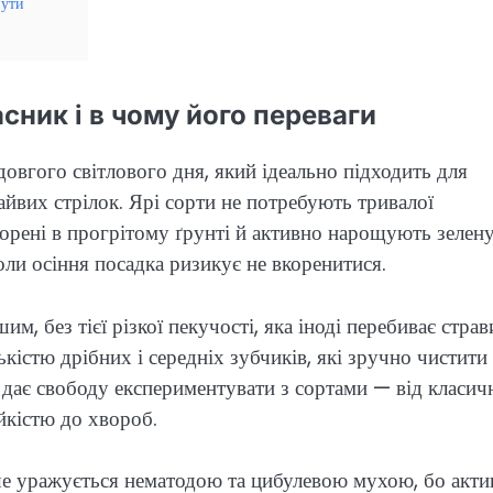
нути
сник і в чому його переваги
довгого світлового дня, який ідеально підходить для
йвих стрілок. Ярі сорти не потребують тривалої
корені в прогрітому ґрунті й активно нарощують зелен
оли осіння посадка ризикує не вкоренитися.
, без тієї різкої пекучості, яка іноді перебиває страв
кістю дрібних і середніх зубчиків, які зручно чистити
ка дає свободу експериментувати з сортами — від класич
йкістю до хвороб.
дше уражується нематодою та цибулевою мухою, бо акт