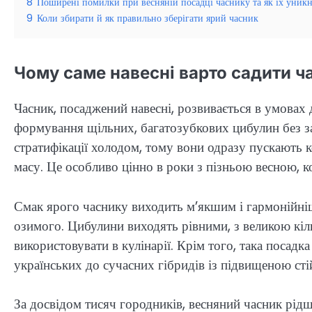
8
Поширені помилки при весняній посадці часнику та як їх уник
9
Коли збирати й як правильно зберігати ярий часник
Чому саме навесні варто садити ча
Часник, посаджений навесні, розвивається в умовах 
формування щільних, багатозубкових цибулин без за
стратифікації холодом, тому вони одразу пускають 
масу. Це особливо цінно в роки з пізньою весною, к
Смак ярого часнику виходить м’якшим і гармонійнішим
озимого. Цибулини виходять рівними, з великою кіль
використовувати в кулінарії. Крім того, така посад
українських до сучасних гібридів із підвищеною сті
За досвідом тисяч городників, весняний часник рі