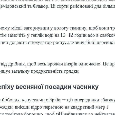
Демідовський та Флавор. Ці сорти районовані для більш
ному місці, загорнувши у вологу тканину, щоб вони т
ім замочіть у теплій воді на 10–12 годин або в слабко
ники додають стимулятор росту, але звичайної деревної
 від дрібних, щоб весь врожай визрів одночасно. Це пр
вищує загальну продуктивність грядки.
піху весняної посадки часнику
я бобових, капусти чи огірків — ці попередники збага
осадки, внісши відро перегною на квадратний метр і
е доломітове борошно, щоб pH наблизився до нейтраль