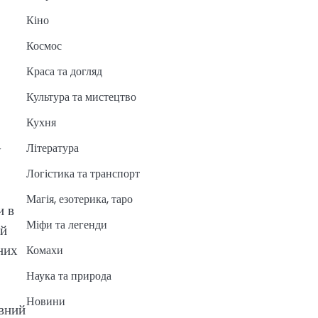
Кіно
Космос
Краса та догляд
Культура та мистецтво
Кухня
Література
у
Логістика та транспорт
Магія, езотерика, таро
и в
Міфи та легенди
 й
них
Комахи
Наука та природа
Новини
ивний