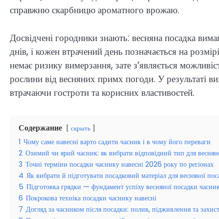
справжню скарбницю ароматного врожаю.
Досвідчені городники знають: весняна посадка вимаг
днів, і кожен втрачений день позначається на розмі
немає ризику вимерзання, зате з’являється можливіс
рослини від весняних примх погоди. У результаті вих
втрачаючи гостроти та корисних властивостей.
Содержание
скрыть
1
Чому саме навесні варто садити часник і в чому його переваги
2
Озимий чи ярий часник: як вибрати відповідний тип для веснян
3
Точні терміни посадки часнику навесні 2026 року по регіонах
4
Як вибрати й підготувати посадковий матеріал для весняної пос
5
Підготовка грядки — фундамент успіху весняної посадки часни
6
Покрокова техніка посадки часнику навесні
7
Догляд за часником після посадки: полив, підживлення та захис