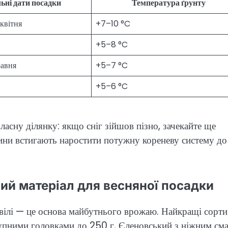
ні дати посадки
Температура ґрунту
квітня
+7–10 °C
+5–8 °C
равня
+5–7 °C
+5–6 °C
ласну ділянку: якщо сніг зійшов пізно, зачекайте ще
ини встигають наростити потужну кореневу систему до
вий матеріал для весняної посадки
цвілі — це основа майбутнього врожаю. Найкращі сорти
упними головками до 250 г, Єленовський з ніжним см