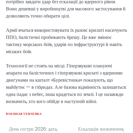
потрібно завдати удар без ескалації до ядерного рівня.
Вони дешевші у виробництві для масового застосування й
дозволяють точно обирати цілі.
Армії вчаться використовувати їх разом: крилаті насичують
ППО, балістичні пробивають брешу. Це вже змінює
тактику морських боїв, ударів по інфраструктурі й навіть
міських боїв.
Технології не стоять на місці. Гіперзвукові плануючі
апарати на балістичних і гіперзвукові крилаті з ядерними
двигунами на кшталт «Буревістника» показують, що
майбутнє — в гібридах. Але базова відмінність залишиться:
одна падає з небес, інша крадеться по землі. І це назавжди
визначить, хто кого обійде в наступній війні.
ВОЕННАЯ ТЕМАТИКА
День сестри 2026: дата,
Ескалація: визначення,
Post