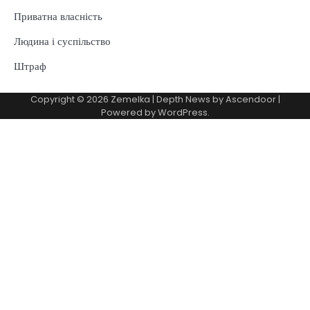
Приватна власність
Людина і суспільство
Штраф
Copyright © 2026
Zemelka
| Depth News by
Ascendoor
|
Powered by
WordPress
.