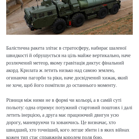
Балістична ракета злітає в стратосферу, набирає шаленої
швидкості й обрушується на ціль майже вертикально, наче
розлючений метеор, якому гравітація диктує фінальний
акорд. Крилата ж летить низько над самою землею,
огинаючи пагорби та ріки, наче досвідчений хижак, який
не хоче, щоб його помітили до останнього моменту.
Різниця між ними не в формі чи кольорі, а в самій суті
польоту: одна отримує потужний стартовий поштовх і далі
летить інерцією, а друга має працюючий двигун усю
дорогу, маневруючи та ховаючись. Це визначає, хто
швидший, хто точніший, кого легше збити і в яких війнах
кожен тип стає справжнім королем поля бою.