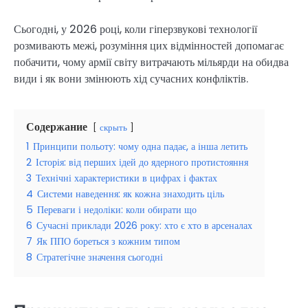
Сьогодні, у 2026 році, коли гіперзвукові технології
розмивають межі, розуміння цих відмінностей допомагає
побачити, чому армії світу витрачають мільярди на обидва
види і як вони змінюють хід сучасних конфліктів.
Содержание
скрыть
1
Принципи польоту: чому одна падає, а інша летить
2
Історія: від перших ідей до ядерного протистояння
3
Технічні характеристики в цифрах і фактах
4
Системи наведення: як кожна знаходить ціль
5
Переваги і недоліки: коли обирати що
6
Сучасні приклади 2026 року: хто є хто в арсеналах
7
Як ППО бореться з кожним типом
8
Стратегічне значення сьогодні