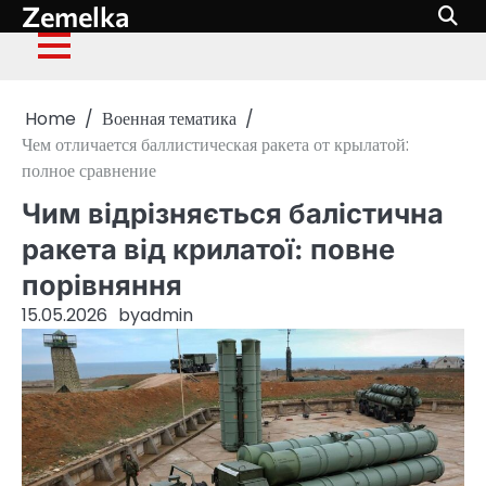
Zemelka
Skip
to
content
Home
Военная тематика
Чем отличается баллистическая ракета от крылатой:
полное сравнение
Чим відрізняється балістична
ракета від крилатої: повне
порівняння
15.05.2026
by
admin