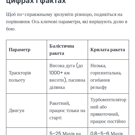
цифрах і фактах
Щоб по-справжньому зрозуміти різницю, подивіться на
порівняння. Ось ключові параметри, які вирішують долю в
бою.
Балістична
Параметр
Крилата ракета
ракета
Висока дуга (до
Низька,
Траєкторія
1000+ км
горизонтальна,
польоту
висоти), пасивна
огибання
ділянка
рельєфу
Турбовентилятор
Ракетний,
ний або
Двигун
працює тільки на
прямоточний,
старті
працює постійно
5–25 Махів на
0,8–5–6 Махів