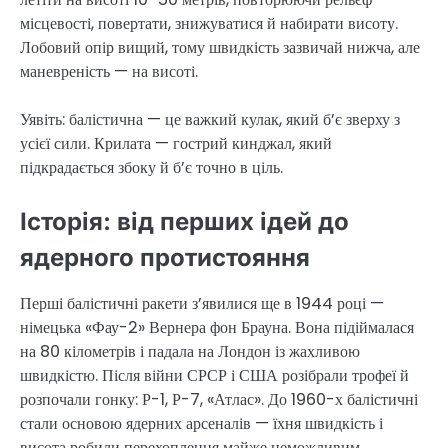
місцевості, повертати, знижуватися й набирати висоту.
Лобовий опір вищий, тому швидкість зазвичай нижча, але
маневреність — на висоті.
Уявіть: балістична — це важкий кулак, який б’є зверху з
усієї сили. Крилата — гострий кинджал, який
підкрадається збоку й б’є точно в ціль.
Історія: від перших ідей до
ядерного протистояння
Перші балістичні ракети з’явилися ще в 1944 році —
німецька «Фау-2» Вернера фон Брауна. Вона підіймалася
на 80 кілометрів і падала на Лондон із жахливою
швидкістю. Після війни СРСР і США розібрали трофеї й
розпочали гонку: Р-1, Р-7, «Атлас». До 1960-х балістичні
стали основою ядерних арсеналів — їхня швидкість і
висота робили перехоплення майже неможливим.