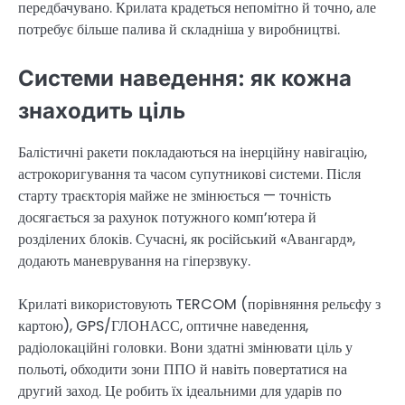
передбачувано. Крилата крадеться непомітно й точно, але
потребує більше палива й складніша у виробництві.
Системи наведення: як кожна
знаходить ціль
Балістичні ракети покладаються на інерційну навігацію,
астрокоригування та часом супутникові системи. Після
старту траєкторія майже не змінюється — точність
досягається за рахунок потужного комп’ютера й
розділених блоків. Сучасні, як російський «Авангард»,
додають маневрування на гіперзвуку.
Крилаті використовують TERCOM (порівняння рельєфу з
картою), GPS/ГЛОНАСС, оптичне наведення,
радіолокаційні головки. Вони здатні змінювати ціль у
польоті, обходити зони ППО й навіть повертатися на
другий заход. Це робить їх ідеальними для ударів по