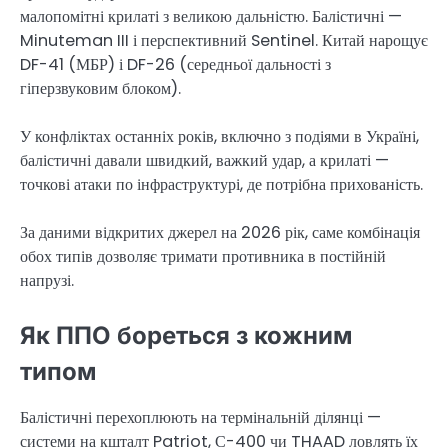
малопомітні крилаті з великою дальністю. Балістичні —
Minuteman III і перспективний Sentinel. Китай нарощує
DF-41 (МБР) і DF-26 (середньої дальності з
гіперзвуковим блоком).
У конфліктах останніх років, включно з подіями в Україні,
балістичні давали швидкий, важкий удар, а крилаті —
точкові атаки по інфраструктурі, де потрібна прихованість.
За даними відкритих джерел на 2026 рік, саме комбінація
обох типів дозволяє тримати противника в постійній
напрузі.
Як ППО бореться з кожним
типом
Балістичні перехоплюють на термінальній ділянці —
системи на кшталт Patriot, С-400 чи THAAD ловлять їх