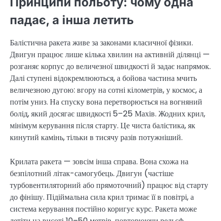
Принципи польоту: чому одна
падає, а інша летить
Балістична ракета живе за законами класичної фізики.
Двигун працює лише кілька хвилин на активній ділянці —
розганяє корпус до величезної швидкості й задає напрямок.
Далі ступені відокремлюються, а бойова частина мчить
величезною дугою: вгору на сотні кілометрів, у космос, а
потім униз. На спуску вона перетворюється на вогняний
болід, який досягає швидкості 5–25 Махів. Жодних крил,
мінімум керування після старту. Це чиста балістика, як
кинутий камінь, тільки в тисячу разів потужніший.
Крилата ракета — зовсім інша справа. Вона схожа на
безпілотний літак-самогубець. Двигун (частіше
турбовентиляторний або прямоточний) працює від старту
до фінішу. Підіймальна сила крил тримає її в повітрі, а
система керування постійно коригує курс. Ракета може
летіти на висоті 10–50 метрів, повторюючи рельєф