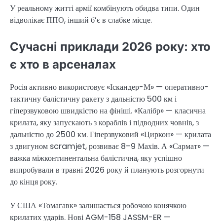
У реальному житті армії комбінують обидва типи. Один
відволікає ППО, інший б’є в слабке місце.
Сучасні приклади 2026 року: хто
є хто в арсеналах
Росія активно використовує «Іскандер-М» — оперативно-
тактичну балістичну ракету з дальністю 500 км і
гіперзвуковою швидкістю на фініші. «Калібр» — класична
крилата, яку запускають з кораблів і підводних човнів, з
дальністю до 2500 км. Гіперзвуковий «Циркон» — крилата
з двигуном scramjet, розвиває 8–9 Махів. А «Сармат» —
важка міжконтинентальна балістична, яку успішно
випробували в травні 2026 року й планують розгорнути
до кінця року.
У США «Томагавк» залишається робочою конячкою
крилатих ударів. Нові AGM-158 JASSM-ER —