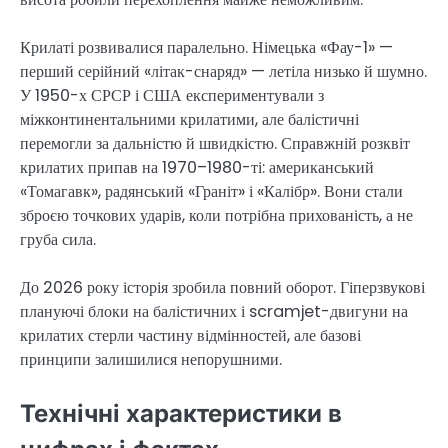
Крилаті розвивалися паралельно. Німецька «Фау-1» —
перший серійний «літак-снаряд» — летіла низько й шумно.
У 1950-х СРСР і США експериментували з
міжконтинентальними крилатими, але балістичні
перемогли за дальністю й швидкістю. Справжній розквіт
крилатих припав на 1970–1980-ті: американський
«Томагавк», радянський «Граніт» і «Калібр». Вони стали
зброєю точкових ударів, коли потрібна прихованість, а не
груба сила.
До 2026 року історія зробила повний оборот. Гіперзвукові
плануючі блоки на балістичних і scramjet-двигуни на
крилатих стерли частину відмінностей, але базові
принципи залишилися непорушними.
Технічні характеристики в