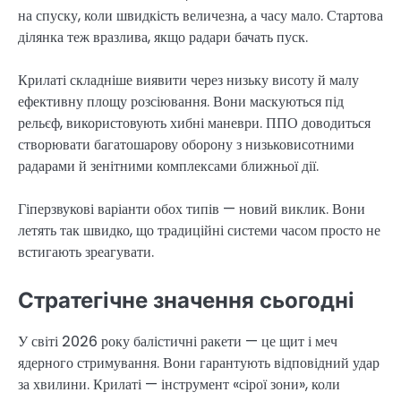
на спуску, коли швидкість величезна, а часу мало. Стартова
ділянка теж вразлива, якщо радари бачать пуск.
Крилаті складніше виявити через низьку висоту й малу
ефективну площу розсіювання. Вони маскуються під
рельєф, використовують хибні маневри. ППО доводиться
створювати багатошарову оборону з низьковисотними
радарами й зенітними комплексами ближньої дії.
Гіперзвукові варіанти обох типів — новий виклик. Вони
летять так швидко, що традиційні системи часом просто не
встигають зреагувати.
Стратегічне значення сьогодні
У світі 2026 року балістичні ракети — це щит і меч
ядерного стримування. Вони гарантують відповідний удар
за хвилини. Крилаті — інструмент «сірої зони», коли