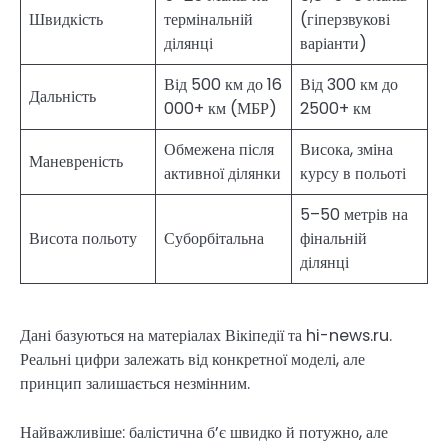
Швидкість
термінальній
(гіперзвукові
ділянці
варіанти)
Від 500 км до 16
Від 300 км до
Дальність
000+ км (МБР)
2500+ км
Обмежена після
Висока, зміна
Маневреність
активної ділянки
курсу в польоті
5–50 метрів на
Висота польоту
Суборбітальна
фінальній
ділянці
Дані базуються на матеріалах Вікіпедії та hi-news.ru.
Реальні цифри залежать від конкретної моделі, але
принцип залишається незмінним.
Найважливіше: балістична б’є швидко й потужно, але