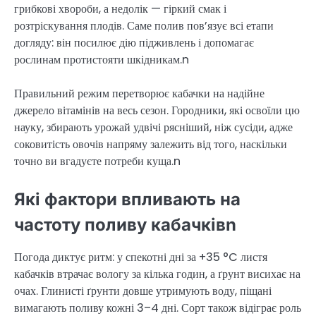
грибкові хвороби, а недолік — гіркий смак і
розтріскування плодів. Саме полив пов’язує всі етапи
догляду: він посилює дію підживлень і допомагає
рослинам протистояти шкідникам.n
Правильний режим перетворює кабачки на надійне
джерело вітамінів на весь сезон. Городники, які освоїли цю
науку, збирають урожай удвічі рясніший, ніж сусіди, адже
соковитість овочів напряму залежить від того, наскільки
точно ви вгадуєте потреби куща.n
Які фактори впливають на
частоту поливу кабачківn
Погода диктує ритм: у спекотні дні за +35 °C листя
кабачків втрачає вологу за кілька годин, а ґрунт висихає на
очах. Глинисті ґрунти довше утримують воду, піщані
вимагають поливу кожні 3–4 дні. Сорт також відіграє роль