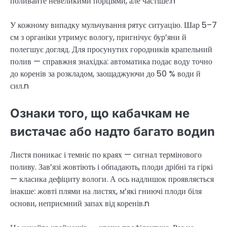
поливайте невеликими порціями, але частіше.n
У кожному випадку мульчування рятує ситуацію. Шар 5–7
см з органіки утримує вологу, пригнічує бур’яни й
полегшує догляд. Для просунутих городників крапельний
полив — справжня знахідка: автоматика подає воду точно
до коренів за розкладом, заощаджуючи до 50 % води й
сил.n
Ознаки того, що кабачкам не
вистачає або надто багато водиn
Листя поникає і темніє по краях — сигнал термінового
поливу. Зав’язі жовтіють і обпадають, плоди дрібні та гіркі
— класика дефіциту вологи. А ось надлишок проявляється
інакше: жовті плями на листях, м’які гниючі плоди біля
основи, неприємний запах від коренів.n