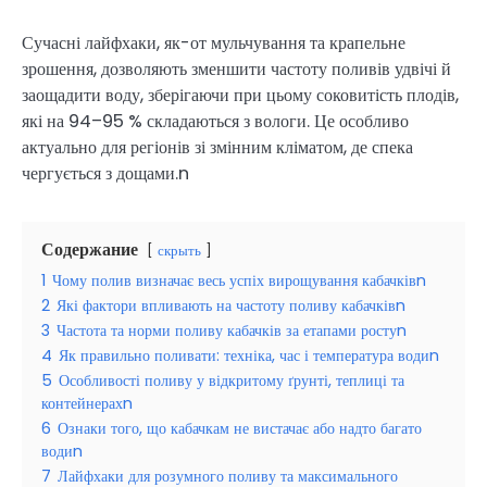
Сучасні лайфхаки, як-от мульчування та крапельне
зрошення, дозволяють зменшити частоту поливів удвічі й
заощадити воду, зберігаючи при цьому соковитість плодів,
які на 94–95 % складаються з вологи. Це особливо
актуально для регіонів зі змінним кліматом, де спека
чергується з дощами.n
Содержание
скрыть
1
Чому полив визначає весь успіх вирощування кабачківn
2
Які фактори впливають на частоту поливу кабачківn
3
Частота та норми поливу кабачків за етапами ростуn
4
Як правильно поливати: техніка, час і температура водиn
5
Особливості поливу у відкритому ґрунті, теплиці та
контейнерахn
6
Ознаки того, що кабачкам не вистачає або надто багато
водиn
7
Лайфхаки для розумного поливу та максимального