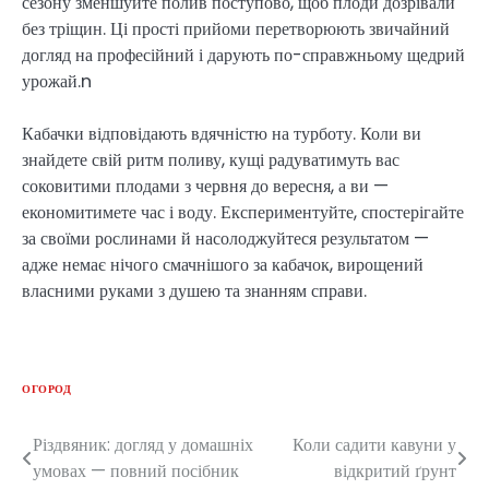
сезону зменшуйте полив поступово, щоб плоди дозрівали
без тріщин. Ці прості прийоми перетворюють звичайний
догляд на професійний і дарують по-справжньому щедрий
урожай.n
Кабачки відповідають вдячністю на турботу. Коли ви
знайдете свій ритм поливу, кущі радуватимуть вас
соковитими плодами з червня до вересня, а ви —
економитимете час і воду. Експериментуйте, спостерігайте
за своїми рослинами й насолоджуйтеся результатом —
адже немає нічого смачнішого за кабачок, вирощений
власними руками з душею та знанням справи.
ОГОРОД
Різдвяник: догляд у домашніх
Коли садити кавуни у
Post
умовах — повний посібник
відкритий ґрунт