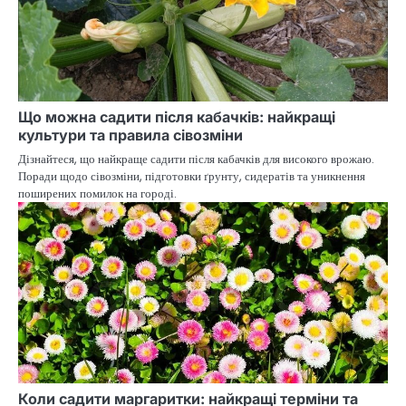
Що можна садити після кабачків: найкращі
культури та правила сівозміни
Дізнайтеся, що найкраще садити після кабачків для високого врожаю.
Поради щодо сівозміни, підготовки ґрунту, сидератів та уникнення
поширених помилок на городі.
Коли садити маргаритки: найкращі терміни та