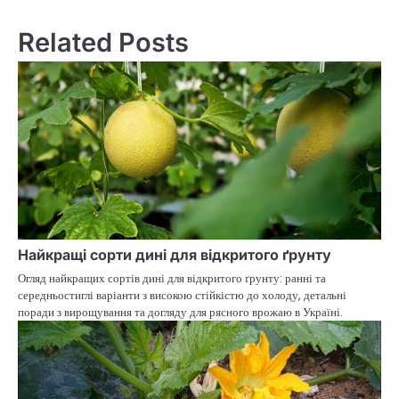
navigation
Related Posts
Найкращі сорти дині для відкритого ґрунту
Огляд найкращих сортів дині для відкритого ґрунту: ранні та
середньостиглі варіанти з високою стійкістю до холоду, детальні
поради з вирощування та догляду для рясного врожаю в Україні.