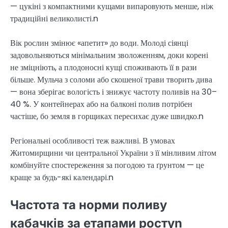
— цукіні з компактними кущами випаровують менше, ніж
традиційні великолисті.n
Вік рослин змінює «апетит» до води. Молоді сіянці
задовольняються мінімальним зволоженням, доки корені
не зміцніють, а плодоносні кущі споживають її в рази
більше. Мульча з соломи або скошеної трави творить дива
— вона зберігає вологість і знижує частоту поливів на 30–
40 %. У контейнерах або на балконі полив потрібен
частіше, бо земля в горщиках пересихає дуже швидко.n
Регіональні особливості теж важливі. В умовах
Житомирщини чи центральної України з її мінливим літом
комбінуйте спостереження за погодою та ґрунтом — це
краще за будь-які календарі.n
Частота та норми поливу
кабачків за етапами ростуn