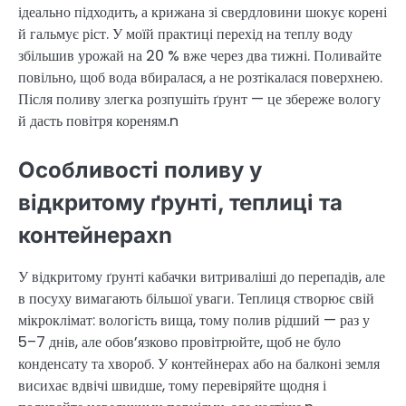
ідеально підходить, а крижана зі свердловини шокує корені
й гальмує ріст. У моїй практиці перехід на теплу воду
збільшив урожай на 20 % вже через два тижні. Поливайте
повільно, щоб вода вбиралася, а не розтікалася поверхнею.
Після поливу злегка розпушіть ґрунт — це збереже вологу
й дасть повітря кореням.n
Особливості поливу у
відкритому ґрунті, теплиці та
контейнерахn
У відкритому ґрунті кабачки витриваліші до перепадів, але
в посуху вимагають більшої уваги. Теплиця створює свій
мікроклімат: вологість вища, тому полив рідший — раз у
5–7 днів, але обов’язково провітрюйте, щоб не було
конденсату та хвороб. У контейнерах або на балконі земля
висихає вдвічі швидше, тому перевіряйте щодня і