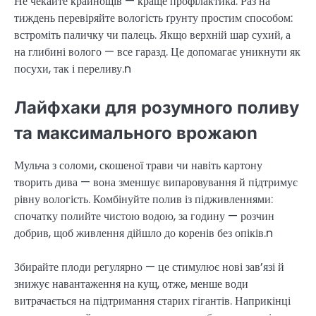
Не чекайте крайнощів — краще профілактика. Раз на
тиждень перевіряйте вологість ґрунту простим способом:
встроміть паличку чи палець. Якщо верхній шар сухий, а
на глибині волого — все гаразд. Це допомагає уникнути як
посухи, так і переливу.n
Лайфхаки для розумного поливу
та максимального врожаюn
Мульча з соломи, скошеної трави чи навіть картону
творить дива — вона зменшує випаровування й підтримує
рівну вологість. Комбінуйте полив із підживленнями:
спочатку полийте чистою водою, за годину — розчин
добрив, щоб живлення дійшло до коренів без опіків.n
Збирайте плоди регулярно — це стимулює нові зав’язі й
знижує навантаження на кущ, отже, менше води
витрачається на підтримання старих гігантів. Наприкінці