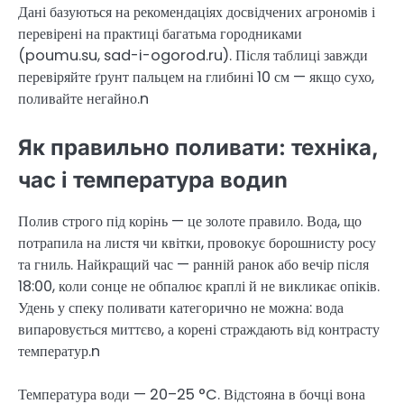
Дані базуються на рекомендаціях досвідчених агрономів і
перевірені на практиці багатьма городниками
(poumu.su, sad-i-ogorod.ru). Після таблиці завжди
перевіряйте ґрунт пальцем на глибині 10 см — якщо сухо,
поливайте негайно.n
Як правильно поливати: техніка,
час і температура водиn
Полив строго під корінь — це золоте правило. Вода, що
потрапила на листя чи квітки, провокує борошнисту росу
та гниль. Найкращий час — ранній ранок або вечір після
18:00, коли сонце не обпалює краплі й не викликає опіків.
Удень у спеку поливати категорично не можна: вода
випаровується миттєво, а корені страждають від контрасту
температур.n
Температура води — 20–25 °C. Відстояна в бочці вона