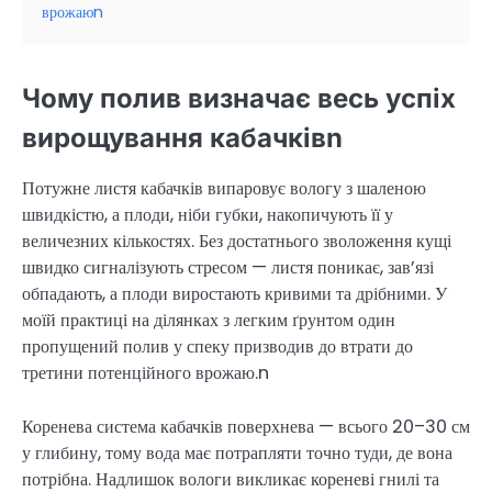
врожаюn
Чому полив визначає весь успіх
вирощування кабачківn
Потужне листя кабачків випаровує вологу з шаленою
швидкістю, а плоди, ніби губки, накопичують її у
величезних кількостях. Без достатнього зволоження кущі
швидко сигналізують стресом — листя поникає, зав’язі
обпадають, а плоди виростають кривими та дрібними. У
моїй практиці на ділянках з легким ґрунтом один
пропущений полив у спеку призводив до втрати до
третини потенційного врожаю.n
Коренева система кабачків поверхнева — всього 20–30 см
у глибину, тому вода має потрапляти точно туди, де вона
потрібна. Надлишок вологи викликає кореневі гнилі та