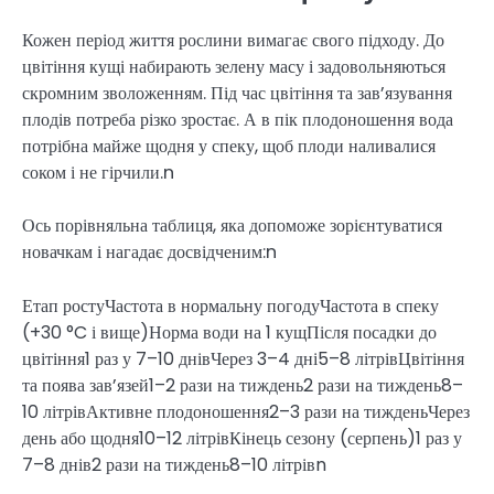
Кожен період життя рослини вимагає свого підходу. До
цвітіння кущі набирають зелену масу і задовольняються
скромним зволоженням. Під час цвітіння та зав’язування
плодів потреба різко зростає. А в пік плодоношення вода
потрібна майже щодня у спеку, щоб плоди наливалися
соком і не гірчили.n
Ось порівняльна таблиця, яка допоможе зорієнтуватися
новачкам і нагадає досвідченим:n
Етап ростуЧастота в нормальну погодуЧастота в спеку
(+30 °C і вище)Норма води на 1 кущПісля посадки до
цвітіння1 раз у 7–10 днівЧерез 3–4 дні5–8 літрівЦвітіння
та поява зав’язей1–2 рази на тиждень2 рази на тиждень8–
10 літрівАктивне плодоношення2–3 рази на тижденьЧерез
день або щодня10–12 літрівКінець сезону (серпень)1 раз у
7–8 днів2 рази на тиждень8–10 літрівn