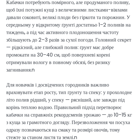
Кабачки потребують помірного, але продуманого поливу,
щоб їхні потужні кущі з величезними листками-віялами
давали соковиті, великі плоди без гіркоти та порожнин. У
середньому у відкритому ґрунті достатньо 1–2 поливів на
тиждень, а під час активного плодоношення частоту
збільшують до 2–3 разів за сухої погоди. Головний секрет
— рідкісний, але глибокий полив: ґрунт має добре
промокати на 30–40 см, щоб поверхневі корені
отримували вологу в повному обсязі, без ризику
загнивання.n
Для новачків і досвідчених городників важливо
враховувати етап росту, тип ґрунту та спеку: у прохолодне
літо полив рідший, у спеку — рясніший, але завжди під
корінь теплою водою. Правильний підхід перетворює
кабачки на справжніх рекордсменів урожаю — до 10–15 кг
з куща за грамотного догляду. Перезволоження чи посуха
одразу позначаються на смаку та розмірі овочів, тому
стежте за станом листя та землі.n