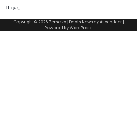
Штраф
Copyright © 2026
Zemelka
| Depth News by
Ascendoor
|
Powered by
WordPress
.