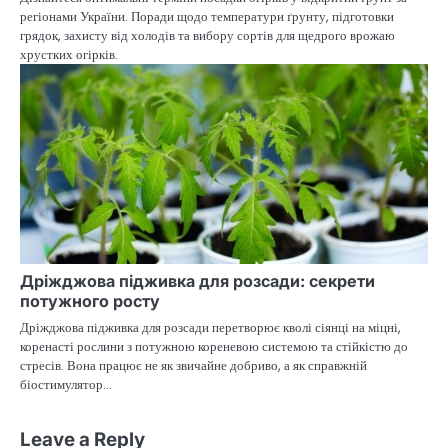
регіонами України. Поради щодо температури ґрунту, підготовки
грядок, захисту від холодів та вибору сортів для щедрого врожаю
хрустких огірків.
Дріжджова підживка для розсади: секрети
потужного росту
Дріжджова підживка для розсади перетворює кволі сіянці на міцні,
коренасті рослини з потужною кореневою системою та стійкістю до
стресів. Вона працює не як звичайне добриво, а як справжній
біостимулятор…
Leave a Reply