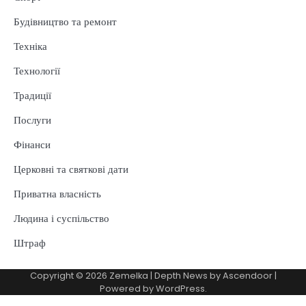
Будівництво та ремонт
Техніка
Технології
Традиції
Послуги
Фінанси
Церковні та святкові дати
Приватна власність
Людина і суспільство
Штраф
Copyright © 2026
Zemelka
| Depth News by
Ascendoor
|
Powered by
WordPress
.