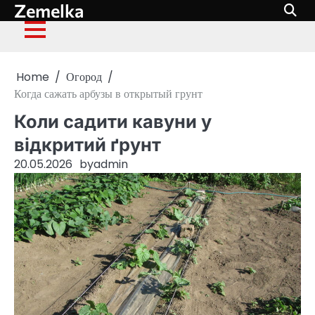
Zemelka
Skip
to
content
Home
Огород
Когда сажать арбузы в открытый грунт
Коли садити кавуни у
відкритий ґрунт
20.05.2026
by
admin