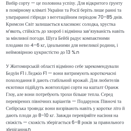
Вибір сорту — це половина успіху. Для відкритого ґрунту
в помірному кліматі України та Росії беріть лише ранні та
ультраранні гібриди з вегетаційним періодом 70–85 днів.
Кримсон Світ залишається класикою: солодка, хрустка
м’якоть, стійкість до хвороб і відмінна зав’язуваність навіть
за мінливої погоди. Шуга Бейбі радує компактними
плодами по 4–6 кг, ідеальними для невеликої родини, і
неймовірною цукристістю до 13 %.n
У Житомирській області відмінно себе зарекомендували
Бедуїн F1 і Леджіо F1 — вони витримують короткочасні
похолодання й дають стабільний врожай. Для любителів
екзотики підійдуть жовтоплідні сорти на кшталт Оранж
Глоу, але вони потребують трохи більше тепла. Серед
перевірених північних варіантів — Подарунок Півночі та
Сибірська троянда: вони визрівають навіть у коротке літо й
дають плоди до 8–10 кг. Завжди перевіряйте насіння на
свіжість — схожість зберігається 6–8 років за правильного
зберігання.n