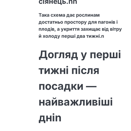
сіянець.nn
Така схема дає рослинам
достатньо простору для пагонів і
плодів, а укриття захищає від вітру
й холоду перші два тижні.n
Догляд у перші
тижні після
посадки —
найважливіші
дніn