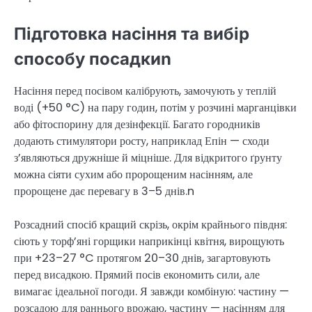
Підготовка насіння та вибір
способу посадкиn
Насіння перед посівом калібрують, замочують у теплій
воді (+50 °C) на пару годин, потім у розчині марганцівки
або фітоспорину для дезінфекції. Багато городників
додають стимулятори росту, наприклад Епін — сходи
з’являються дружніше й міцніше. Для відкритого ґрунту
можна сіяти сухим або пророщеним насінням, але
пророщене дає перевагу в 3–5 днів.n
Розсадний спосіб кращий скрізь, окрім крайнього півдня:
сіють у торф’яні горщики наприкінці квітня, вирощують
при +23–27 °C протягом 20–30 днів, загартовують
перед висадкою. Прямий посів економить сили, але
вимагає ідеальної погоди. Я завжди комбіную: частину —
розсадою для раннього врожаю, частину — насінням для