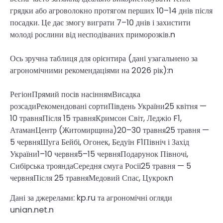
грядки або агроволокно протягом перших 10–14 днів після
посадки. Це дає змогу виграти 7–10 днів і захистити
молоді рослини від несподіваних приморозків.n
Ось зручна таблиця для орієнтира (дані узагальнено за
агрономічними рекомендаціями на 2026 рік):n
РегіонПрямий посів насіннямВисадка
розсадиРекомендовані сортиПівдень України25 квітня —
10 травняПісля 15 травняКримсон Світ, Леджіо F1,
АтаманЦентр (Житомирщина)20–30 травня25 травня —
5 червняШуга Бейбі, Огонек, Бедуїн F1Північ і Захід
України1–10 червня5–15 червняПодарунок Півночі,
Сибірська трояндаСередня смуга Росії25 травня — 5
червняПісля 25 травняМедовий Спас, Цукрокn
Дані за джерелами: kp.ru та агрономічні огляди
unian.net.n