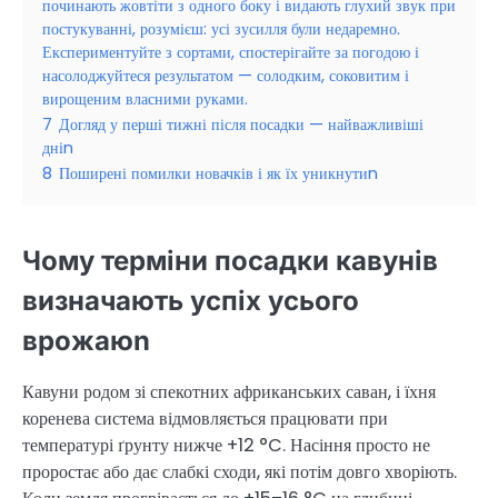
починають жовтіти з одного боку і видають глухий звук при
постукуванні, розумієш: усі зусилля були недаремно.
Експериментуйте з сортами, спостерігайте за погодою і
насолоджуйтеся результатом — солодким, соковитим і
вирощеним власними руками.
7
Догляд у перші тижні після посадки — найважливіші
дніn
8
Поширені помилки новачків і як їх уникнутиn
Чому терміни посадки кавунів
визначають успіх усього
врожаюn
Кавуни родом зі спекотних африканських саван, і їхня
коренева система відмовляється працювати при
температурі ґрунту нижче +12 °C. Насіння просто не
проростає або дає слабкі сходи, які потім довго хворіють.