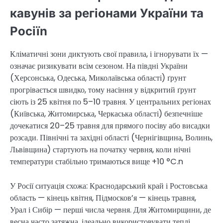
кавунів за регіонами України та
Росіїn
Кліматичні зони диктують свої правила, і ігнорувати їх —
означає ризикувати всім сезоном. На півдні України
(Херсонська, Одеська, Миколаївська області) ґрунт
прогрівається швидко, тому насіння у відкритий ґрунт
сіють із 25 квітня по 5–10 травня. У центральних регіонах
(Київська, Житомирська, Черкаська області) безпечніше
дочекатися 20–25 травня для прямого посіву або висадки
розсади. Північні та західні області (Чернігівщина, Волинь,
Львівщина) стартують на початку червня, коли нічні
температури стабільно тримаються вище +10 °C.n
У Росії ситуація схожа: Краснодарський край і Ростовська
область — кінець квітня, Підмосков’я — кінець травня,
Урал і Сибір — перші числа червня. Для Житомирщини, де
весна часто затяжна, ідеально використовувати теплі