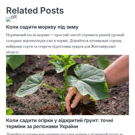
Related Posts
Коли садити моркву під зиму
Підзимовий посів моркви — простий спосіб отримати ранній урожай
солодких коренеплодів уже в червні. Дізнайтеся оптимальні строки,
найкращі сорти та секрети підготовки грядок для Житомирської
області.
Коли садити огірки у відкритий ґрунт: точні
терміни за регіонами України
Дізнайтеся оптимальні терміни посадки огірків у відкритий ґрунт за