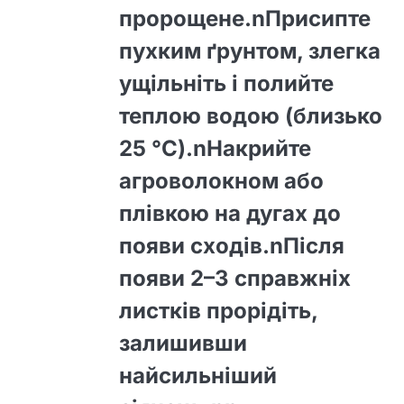
пророщене.nПрисипте
пухким ґрунтом, злегка
ущільніть і полийте
теплою водою (близько
25 °C).nНакрийте
агроволокном або
плівкою на дугах до
появи сходів.nПісля
появи 2–3 справжніх
листків прорідіть,
залишивши
найсильніший