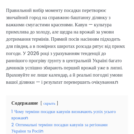
Правильний вибір моменту посадки перетворює
звичайний город на справжню баштанну ділянку з
важкими смугастими красенями. Кавун — культура
примхлива до холоду, але щедра на врожай за умови
дотримання термінів. Прямий посів насінням підходить
для півдня, а в помірних широтах розсада рятує від примх
погоди. У 2026 році з урахуванням тенденції до
раннішого прогріву ґрунту в центральній Україні багато
дачників успішно збирають перший врожай уже в липні.
Враховуйте не лише календар, а й реальні погодні умови
вашої ділянки — і результат перевершить очікування.n
Содержание
скрыть
1
Чому терміни посадки кавунів визначають успіх усього
врожаюn
2
Оптимальні терміни посадки кавунів за регіонами
України та Росіїn