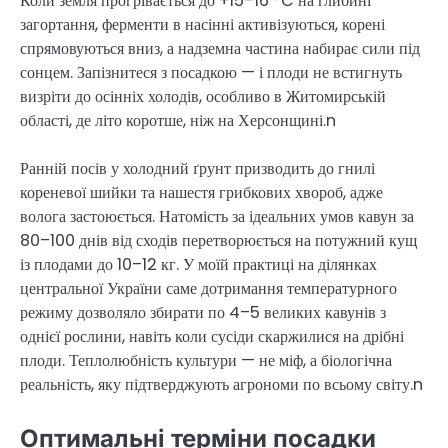
Коли земля прогрівається до +15–16 °C на глибині
загортання, ферменти в насінні активізуються, корені
спрямовуються вниз, а надземна частина набирає сили під
сонцем. Запізнитеся з посадкою — і плоди не встигнуть
визріти до осінніх холодів, особливо в Житомирській
області, де літо коротше, ніж на Херсонщині.n
Ранній посів у холодний ґрунт призводить до гнилі
кореневої шийки та нашестя грибкових хвороб, адже
волога застоюється. Натомість за ідеальних умов кавун за
80–100 днів від сходів перетворюється на потужний кущ
із плодами до 10–12 кг. У моїй практиці на ділянках
центральної України саме дотримання температурного
режиму дозволяло збирати по 4–5 великих кавунів з
однієї рослини, навіть коли сусіди скаржилися на дрібні
плоди. Теплолюбність культури — не міф, а біологічна
реальність, яку підтверджують агрономи по всьому світу.n
Оптимальні терміни посадки