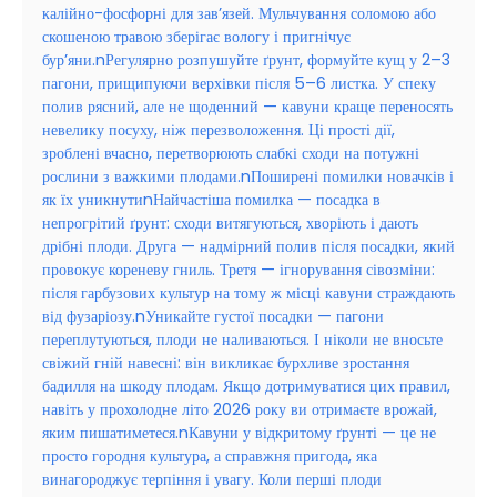
калійно-фосфорні для зав’язей. Мульчування соломою або
скошеною травою зберігає вологу і пригнічує
бур’яни.nРегулярно розпушуйте ґрунт, формуйте кущ у 2–3
пагони, прищипуючи верхівки після 5–6 листка. У спеку
полив рясний, але не щоденний — кавуни краще переносять
невелику посуху, ніж перезволоження. Ці прості дії,
зроблені вчасно, перетворюють слабкі сходи на потужні
рослини з важкими плодами.nПоширені помилки новачків і
як їх уникнутиnНайчастіша помилка — посадка в
непрогрітий ґрунт: сходи витягуються, хворіють і дають
дрібні плоди. Друга — надмірний полив після посадки, який
провокує кореневу гниль. Третя — ігнорування сівозміни:
після гарбузових культур на тому ж місці кавуни страждають
від фузаріозу.nУникайте густої посадки — пагони
переплутуються, плоди не наливаються. І ніколи не вносьте
свіжий гній навесні: він викликає бурхливе зростання
бадилля на шкоду плодам. Якщо дотримуватися цих правил,
навіть у прохолодне літо 2026 року ви отримаєте врожай,
яким пишатиметеся.nКавуни у відкритому ґрунті — це не
просто городня культура, а справжня пригода, яка
винагороджує терпіння і увагу. Коли перші плоди