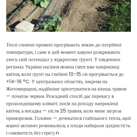
Теплі сонячні промені прогрівають землю до потрібної
температури, і саме в цей момент кавуни розкривають
увесь свій потенціал у відкритому ґрунті. У південних
регіонах України насіння можна сіяти вже наприкінці
квітня, коли ґрунт на глибині 10–15 см прогрівається до
+14–16 °C. У центральних областях, зокрема на
Житомирщині, надійніше орієнтуватися на кінець травня
— початок червня. Розсадний спосіб дає перевагу в
прохолоднішому кліматі: посів на розсаду наприкінці
квітня, а висадка — після 25 травня, коли мине загроза
приморозків. Головне — дочекатися стабільного тепла, щоб
корені активно розвивалися, а плоди набирали цукристість
і соковитість без стресу.n