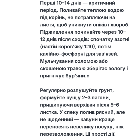
Перші 10–14 днів — критичний
період. Поливайте теплою водою
під корінь, не потрапляючи на
листя, щоб уникнути опіків і хвороб.
Підживлення починайте через 10–
12 днів після сходів: спочатку азотні
(настій коров’яку 1:10), потім
калійно-фосфорні для зав’язей.
Мульчування соломою або
скошеною травою зберігає вологу і
пригнічує бур’яни.n
Регулярно розпушуйте ґрунт,
формуйте кущ у 2–3 пагони,
прищипуючи верхівки після 5–6
листка. У спеку полив рясний, але
не щоденний — кавуни краще
переносять невелику посуху, ніж
перезволоження. Ці прості дії,