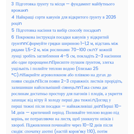
3
Підготовка ґрунту та місця — фундамент майбутнього
врожаюn
4
Найкращі сорти кавунів для відкритого ґрунту в 2026
роціn
5
Підготовка насіння та вибір способу посадкиn
6
Покрокова інструкція посадки кавунів у відкритий
ґрунтnnСформуйте грядки шириною 1–1,2 м, відстань між
рядами 1,5–2 м, між рослинами 70–100 см.nУ кожній
лунці зробіть заглиблення 4–5 см, покладіть 2–3 насінини
або одне пророщене.nПрисипте пухким ґрунтом, злегка
ущільніть і полийте теплою водою (близько 25
°C).nНакрийте агроволокном або плівкою на дугах до
появи сходів.nПісля появи 2–3 справжніх листків прорідіть,
залишивши найсильніший сіянець.nnТака схема дає
рослинам достатньо простору для пагонів і плодів, а укриття
захищає від вітру й холоду перші два тижні.nДогляд у
перші тижні після посадки — найважливіші дніnПерші 10–
14 днів — критичний період. Поливайте теплою водою під
корінь, не потрапляючи на листя, щоб уникнути опіків і
хвороб. Підживлення починайте через 10–12 днів після
сходів: спочатку азотні (настій коров’яку 1:10), потім