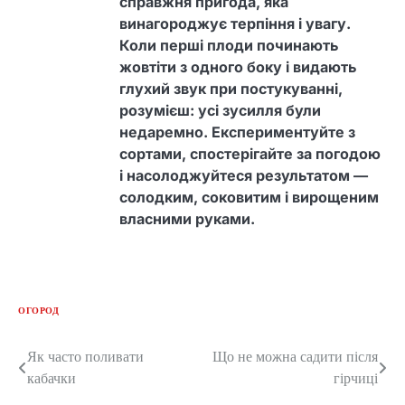
справжня пригода, яка
винагороджує терпіння і увагу.
Коли перші плоди починають
жовтіти з одного боку і видають
глухий звук при постукуванні,
розумієш: усі зусилля були
недаремно. Експериментуйте з
сортами, спостерігайте за погодою
і насолоджуйтеся результатом —
солодким, соковитим і вирощеним
власними руками.
ОГОРОД
Як часто поливати
Що не можна садити після
Post
кабачки
гірчиці
navigation