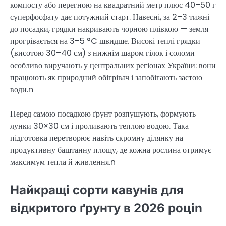
компосту або перегною на квадратний метр плюс 40–50 г
суперфосфату дає потужний старт. Навесні, за 2–3 тижні
до посадки, грядки накривають чорною плівкою — земля
прогрівається на 3–5 °C швидше. Високі теплі грядки
(висотою 30–40 см) з нижнім шаром гілок і соломи
особливо виручають у центральних регіонах України: вони
працюють як природний обігрівач і запобігають застою
води.n
Перед самою посадкою ґрунт розпушують, формують
лунки 30×30 см і проливають теплою водою. Така
підготовка перетворює навіть скромну ділянку на
продуктивну баштанну площу, де кожна рослина отримує
максимум тепла й живлення.n
Найкращі сорти кавунів для
відкритого ґрунту в 2026 роціn