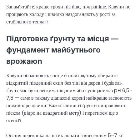
Запам’ятайте: краще трохи пізніше, ніж раніше. Кавуни не
прощають холоду і швидко наздоганяють у рості за
стабільного тепла.n
Підготовка ґрунту та місця —
фундамент майбутнього
врожаюn
Кавуни обожнюють сонце й повітря, тому обирайте
відкритий південний схил без тіні від дерев і будівель.
Ґрунт має бути легким, піщаним або супіщаним, з pH 6,5–
7,5 — саме в такому діапазоні корені найкраще засвоюють
поживні речовини. Важкі глинисті ґрунти виправляють
піском (відро на квадратний метр) і перегноєм ще з
осені.n
Осіння перекопка на штик лопати з внесенням 5–7 кг