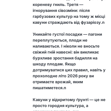
кореневу гниль. Третя —
ігнорування сівозміни: після
гарбузових культур на тому ж місці
кавуни страждають від фузаріозу.n
Уникайте густої посадки — пагони
переплутуються, плоди не
наливаються. І ніколи не вносьте
свіжий гній навесні: він викликає
бурхливе зростання бадилля на
шкоду плодам. Якщо
дотримуватися цих правил, навіть у
прохолодне літо 2026 року ви
отримаєте врожай, яким
пишатиметеся.n
Кавуни у відкритому ґрунті — це не
просто городня культура, а