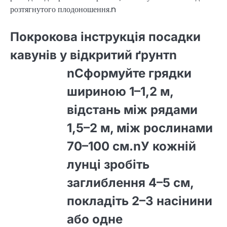
розтягнутого плодоношення.n
Покрокова інструкція посадки
кавунів у відкритий ґрунтn
nСформуйте грядки
шириною 1–1,2 м,
відстань між рядами
1,5–2 м, між рослинами
70–100 см.nУ кожній
лунці зробіть
заглиблення 4–5 см,
покладіть 2–3 насінини
або одне