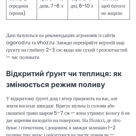
середини
днів, 7–8 л
дні, 8–10 л
щоб батоги
серпня)
не жиріли
Дані базуються на рекомендаціях агрономів із сайтів
ogorod.ru та vhoz.ru. Завжди перевіряйте верхній шар
ґрунту на глибину 2–3 см: якщо він сухий і розсипчастий
— час поливати.
Відкритий ґрунт чи теплиця: як
змінюється режим поливу
У відкритому ґрунті дощ і вітер працюють на вас, але
земля висихає швидше. Врятує мульча із соломи або
скошеної трави шаром 5–7 см — вона утримує вологу й не
дає кореням виходити на поверхню. На Поліссі, де літо
буває і спекотним, і дощовим, я завжди залишаю 1–2
поливи про запас і орієнтуюся на листя: поникли —