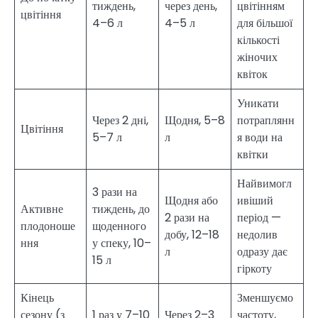
тиждень,
через день,
цвітінням
цвітіння
4–6 л
4–5 л
для більшої
кількості
жіночих
квіток
Уникати
Через 2 дні,
Щодня, 5–8
потраплянн
Цвітіння
5–7 л
л
я води на
квітки
Найвимогл
3 рази на
Щодня або
ивіший
Активне
тиждень, до
2 рази на
період —
плодоноше
щоденного
добу, 12–18
недолив
ння
у спеку, 10–
л
одразу дає
15 л
гіркоту
Кінець
Зменшуємо
сезону (з
1 раз у 7–10
Через 2–3
частоту,