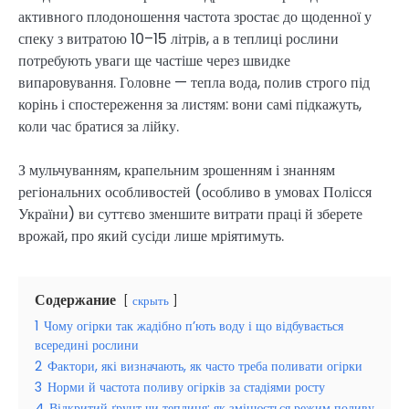
активного плодоношення частота зростає до щоденної у
спеку з витратою 10–15 літрів, а в теплиці рослини
потребують уваги ще частіше через швидке
випаровування. Головне — тепла вода, полив строго під
корінь і спостереження за листям: вони самі підкажуть,
коли час братися за лійку.
З мульчуванням, крапельним зрошенням і знанням
регіональних особливостей (особливо в умовах Полісся
України) ви суттєво зменшите витрати праці й зберете
врожай, про який сусіди лише мріятимуть.
Содержание
скрыть
1
Чому огірки так жадібно п’ють воду і що відбувається
всередині рослини
2
Фактори, які визначають, як часто треба поливати огірки
3
Норми й частота поливу огірків за стадіями росту
4
Відкритий ґрунт чи теплиця: як змінюється режим поливу