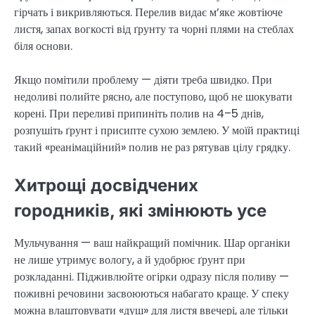
гірчать і викривляються. Перелив видає м’яке жовтіюче
листя, запах вогкості від ґрунту та чорні плями на стеблах
біля основи.
Якщо помітили проблему — діяти треба швидко. При
недоливі полийте рясно, але поступово, щоб не шокувати
корені. При переливі припиніть полив на 4–5 днів,
розпушіть ґрунт і присипте сухою землею. У моїй практиці
такий «реанімаційний» полив не раз рятував цілу грядку.
Хитрощі досвідчених
городників, які змінюють усе
Мульчування — ваш найкращий помічник. Шар органіки
не лише утримує вологу, а й удобрює ґрунт при
розкладанні. Підживлюйте огірки одразу після поливу —
поживні речовини засвоюються набагато краще. У спеку
можна влаштовувати «душ» для листя ввечері, але тільки