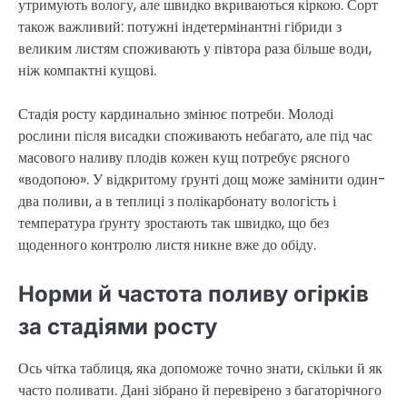
утримують вологу, але швидко вкриваються кіркою. Сорт
також важливий: потужні індетермінантні гібриди з
великим листям споживають у півтора раза більше води,
ніж компактні кущові.
Стадія росту кардинально змінює потреби. Молоді
рослини після висадки споживають небагато, але під час
масового наливу плодів кожен кущ потребує рясного
«водопою». У відкритому ґрунті дощ може замінити один-
два поливи, а в теплиці з полікарбонату вологість і
температура ґрунту зростають так швидко, що без
щоденного контролю листя никне вже до обіду.
Норми й частота поливу огірків
за стадіями росту
Ось чітка таблиця, яка допоможе точно знати, скільки й як
часто поливати. Дані зібрано й перевірено з багаторічного