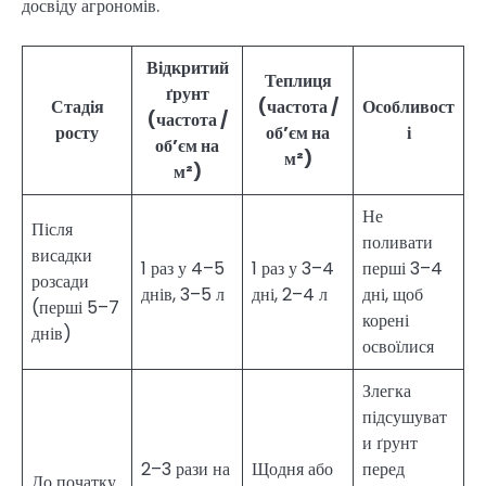
досвіду агрономів.
Відкритий
Теплиця
ґрунт
Стадія
(частота /
Особливост
(частота /
росту
об’єм на
і
об’єм на
м²)
м²)
Не
Після
поливати
висадки
1 раз у 4–5
1 раз у 3–4
перші 3–4
розсади
днів, 3–5 л
дні, 2–4 л
дні, щоб
(перші 5–7
корені
днів)
освоїлися
Злегка
підсушуват
и ґрунт
2–3 рази на
Щодня або
перед
До початку