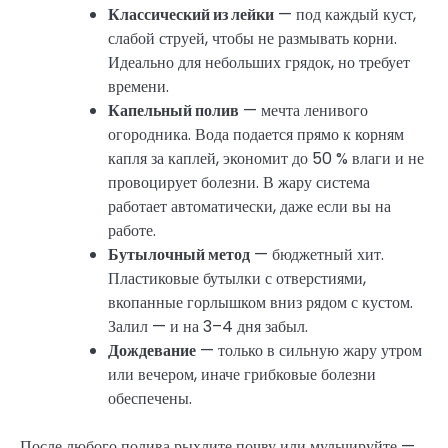
Классический из лейки
— под каждый куст,
слабой струей, чтобы не размывать корни.
Идеально для небольших грядок, но требует
времени.
Капельный полив
— мечта ленивого
огородника. Вода подается прямо к корням
капля за каплей, экономит до 50 % влаги и не
провоцирует болезни. В жару система
работает автоматически, даже если вы на
работе.
Бутылочный метод
— бюджетный хит.
Пластиковые бутылки с отверстиями,
вкопанные горлышком вниз рядом с кустом.
Залил — и на 3–4 дня забыл.
Дождевание
— только в сильную жару утром
или вечером, иначе грибковые болезни
обеспечены.
После любого полива рыхлите почву или мульчируйте —