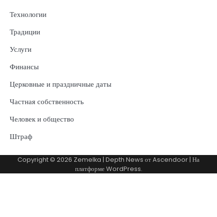
Технологии
Традиции
Услуги
Финансы
Церковные и праздничные даты
Частная собственность
Человек и общество
Штраф
Copyright © 2026
Zemelka
| Depth News от
Ascendoor
| На
платформе
WordPress
.