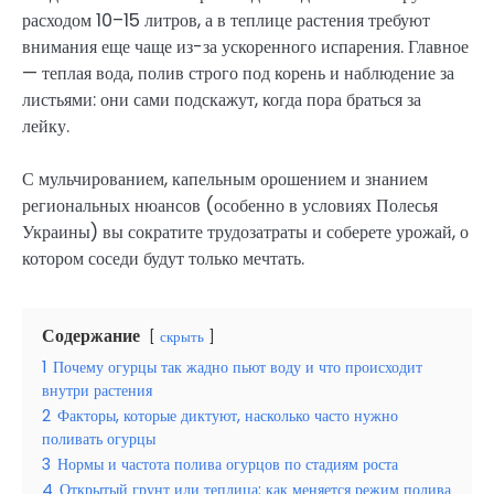
расходом 10–15 литров, а в теплице растения требуют
внимания еще чаще из-за ускоренного испарения. Главное
— теплая вода, полив строго под корень и наблюдение за
листьями: они сами подскажут, когда пора браться за
лейку.
С мульчированием, капельным орошением и знанием
региональных нюансов (особенно в условиях Полесья
Украины) вы сократите трудозатраты и соберете урожай, о
котором соседи будут только мечтать.
Содержание
скрыть
1
Почему огурцы так жадно пьют воду и что происходит
внутри растения
2
Факторы, которые диктуют, насколько часто нужно
поливать огурцы
3
Нормы и частота полива огурцов по стадиям роста
4
Открытый грунт или теплица: как меняется режим полива