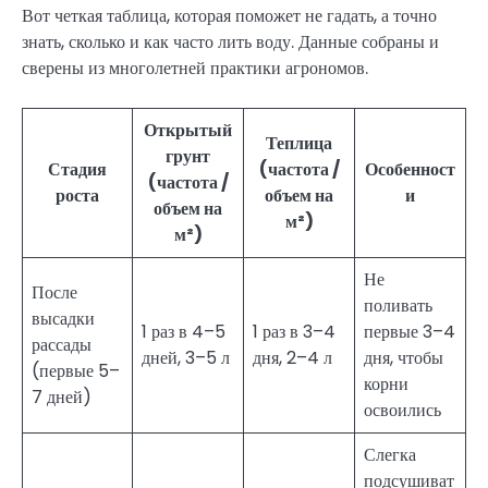
Вот четкая таблица, которая поможет не гадать, а точно
знать, сколько и как часто лить воду. Данные собраны и
сверены из многолетней практики агрономов.
Открытый
Теплица
грунт
Стадия
(частота /
Особенност
(частота /
роста
объем на
и
объем на
м²)
м²)
Не
После
поливать
высадки
1 раз в 4–5
1 раз в 3–4
первые 3–4
рассады
дней, 3–5 л
дня, 2–4 л
дня, чтобы
(первые 5–
корни
7 дней)
освоились
Слегка
подсушиват