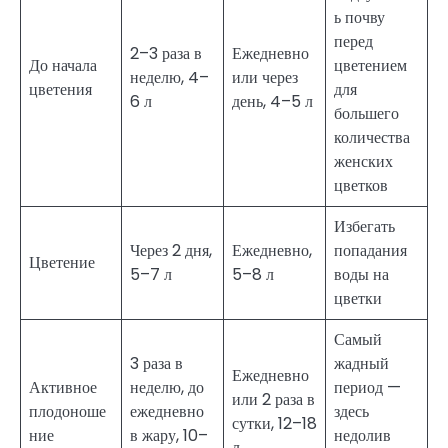
ь почву
перед
2–3 раза в
Ежедневно
До начала
цветением
неделю, 4–
или через
цветения
для
6 л
день, 4–5 л
большего
количества
женских
цветков
Избегать
Через 2 дня,
Ежедневно,
попадания
Цветение
5–7 л
5–8 л
воды на
цветки
Самый
3 раза в
жадный
Ежедневно
Активное
неделю, до
период —
или 2 раза в
плодоноше
ежедневно
здесь
сутки, 12–18
ние
в жару, 10–
недолив
л