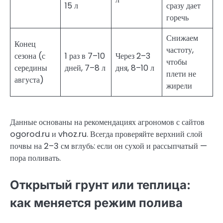
15 л
сразу дает
горечь
Снижаем
Конец
частоту,
сезона (с
1 раз в 7–10
Через 2–3
чтобы
середины
дней, 7–8 л
дня, 8–10 л
плети не
августа)
жирели
Данные основаны на рекомендациях агрономов с сайтов
ogorod.ru и vhoz.ru. Всегда проверяйте верхний слой
почвы на 2–3 см вглубь: если он сухой и рассыпчатый —
пора поливать.
Открытый грунт или теплица:
как меняется режим полива