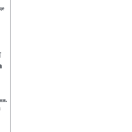
ще
ї
а
ня.
и