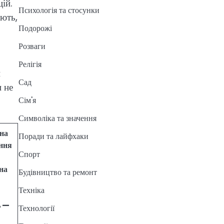
ій.
Психологія та стосунки
ають,
Подорожі
Розваги
Релігія
и
Сад
 не
Сім'я
Символіка та значення
на
Поради та лайфхаки
ння
Спорт
на
Будівництво та ремонт
Техніка
ь —
Технології