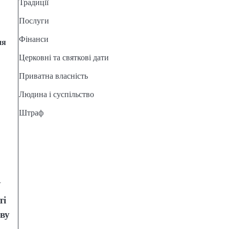
Традиції
Послуги
Фінанси
ня
Церковні та святкові дати
Приватна власність
Людина і суспільство
Штраф
У
ті
еву