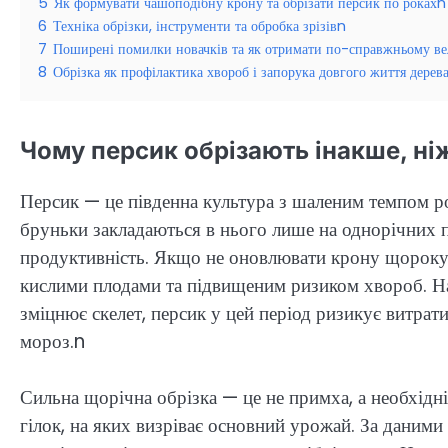
5
Як формувати чашоподібну крону та обрізати персик по рокахn
6
Техніка обрізки, інструменти та обробка зрізівn
7
Поширені помилки новачків та як отримати по-справжньому в
8
Обрізка як профілактика хвороб і запорука довгого життя дерев
Чому персик обрізають інакше, ні
Персик — це південна культура з шаленим темпом р
бруньки закладаються в нього лише на однорічних п
продуктивність. Якщо не оновлювати крону щороку,
кислими плодами та підвищеним ризиком хвороб. На 
зміцнює скелет, персик у цей період ризикує витрати
мороз.n
Сильна щорічна обрізка — це не примха, а необхідн
гілок, на яких визріває основний урожай. За даними