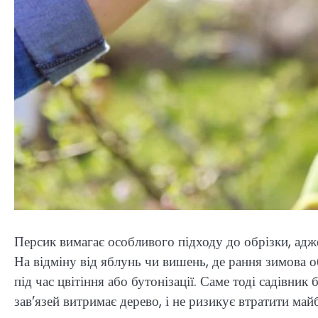
Персик вимагає особливого підходу до обрізки, адж
На відміну від яблунь чи вишень, де рання зимова об
під час цвітіння або бутонізації. Саме тоді садівник 
зав’язей витримає дерево, і не ризикує втратити ма