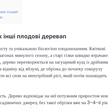
еликі плодиn
аn
ж інші плодові дереваn
осту та унікальною біологією плодоношення. Квіткові
агонах минулого сезону, а старі гілки швидко втрачаю
 дерево перетворюється на загущений кущ із дрібним
відміну від яблуні, де обрізка до початку сокоруху
ти всі сили на непотрібний ріст, який потім пошкодить
ість. Дерево відповідає на неї потужним приростом но
 садівничих джерел, без такої обрізки вже на 3–4-й рік