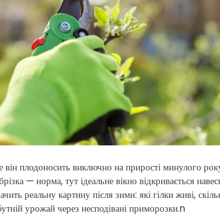
е він плодоносить виключно на прирості минулого рок
різка — норма, тут ідеальне вікно відкривається навес
бачить реальну картину після зими: які гілки живі, скіль
йбутній урожай через несподівані приморозки.n