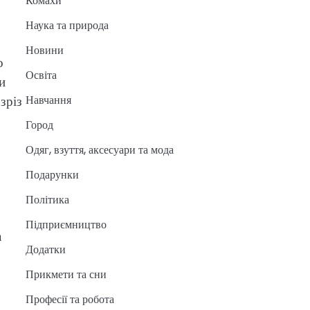
Комахи
Наука та природа
Новини
о
Освіта
и
зріз
Навчання
Город
Одяг, взуття, аксесуари та мода
Подарунки
Політика
Підприємництво
а
Додатки
Прикмети та сни
Професії та робота