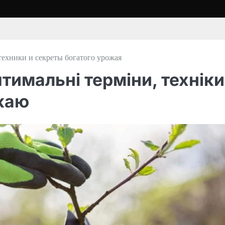
 техники и секреты богатого урожая
птимальні терміни, техніки
ожаю