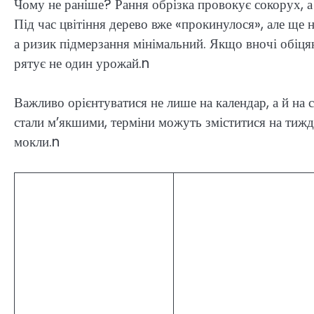
Чому не раніше? Рання обрізка провокує сокорух, а
Під час цвітіння дерево вже «прокинулося», але ще н
а ризик підмерзання мінімальний. Якщо вночі обіця
рятує не один урожай.n
Важливо орієнтуватися не лише на календар, а й на 
стали м’якшими, терміни можуть зміститися на тижд
мокли.n