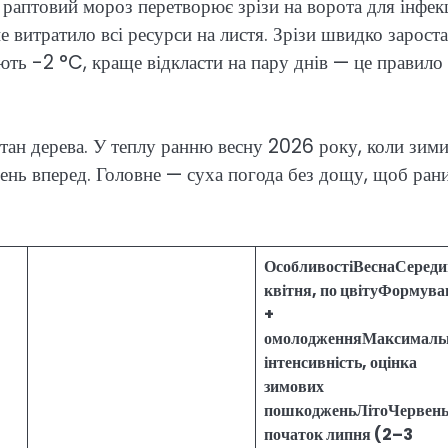
 раптовий мороз перетворює зрізи на ворота для інфекц
е витратило всі ресурси на листя. Зрізи швидко зарост
ють -2 °C, краще відкласти на пару днів — це правило
стан дерева. У теплу ранню весну 2026 року, коли зим
ень вперед. Головне — суха погода без дощу, щоб рани
ОсобливостіВеснаСереди
квітня, по цвітуФормува
+
омолодженняМаксималь
інтенсивність, оцінка
зимових
пошкодженьЛітоЧервен
початок липня (2–3