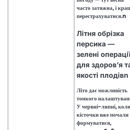
часто затяжна, і кра
перестрахуватися.n
Літня обрізка
персика —
зелені операці
для здоров’я т
якості плодівn
Літо дає можливість
тонкого налаштуван
У червні-липні, кол
кісточки вже почали
формуватися,