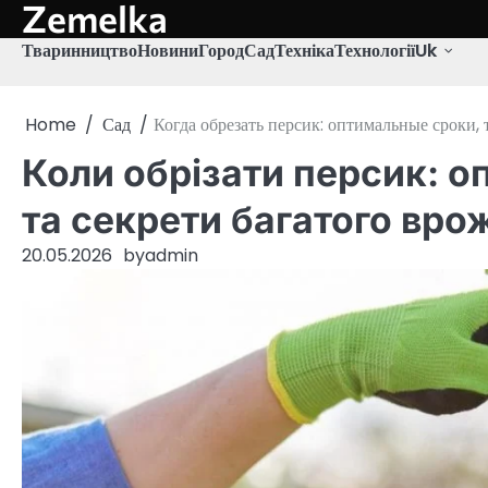
Zemelka
Skip
to
Тваринництво
Новини
Город
Сад
Техніка
Технології
Uk
content
Home
Сад
Когда обрезать персик: оптимальные сроки,
Коли обрізати персик: о
та секрети багатого вр
20.05.2026
by
admin