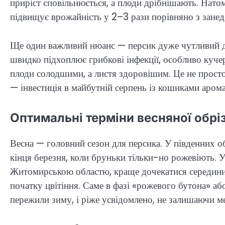
приріст сповільнюється, а плоди дрібнішають. Нато
підвищує врожайність у 2–3 рази порівняно з зане
Ще один важливий нюанс — персик дуже чутливий до 
швидко підхоплює грибкові інфекції, особливо кучер
плоди солодшими, а листя здоровішим. Це не просто
— інвестиція в майбутній серпень із кошиками аром
Оптимальні терміни весняної обріз
Весна — головний сезон для персика. У південних о
кінця березня, коли бруньки тільки-но рожевіють. У
Житомирською областю, краще дочекатися середини 
початку цвітіння. Саме в фазі «рожевого бутона» аб
пережили зиму, і ріже усвідомлено, не залишаючи м