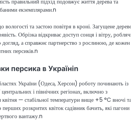
мість правильний підхід подовжує життя дерева та
дбаними екземплярами.n
вологості та застою повітря в кроні. Загущене дерев
явість. Обрізка відкриває доступ сонця і вітру, робляч
 догляд, а справжнє партнерство з рослиною, де кожен 
атних персиків.n
ки персика в Україніn
бластях України (Одеса, Херсон) роботу починають із
 центральних і північних регіонах, включно з
квітня — стабільної температури вище +5 °C вночі т
о перших розкритих квіток садівник бачить, які пагони
ертвого вантажу.n