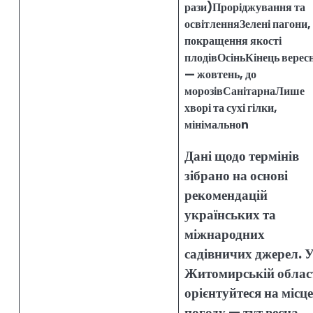
рази)Проріджування та
освітленняЗелені пагони,
покращення якості
плодівОсіньКінець верес
— жовтень, до
морозівСанітарнаЛише
хворі та сухі гілки,
мінімальноn
Дані щодо термінів
зібрано на основі
рекомендацій
українських та
міжнародних
садівничих джерел. 
Житомирській облас
орієнтуйтеся на місц
погоду — тут весна