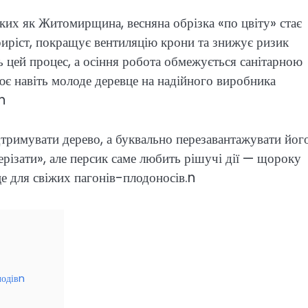
аких як Житомирщина, весняна обрізка «по цвіту» стає
иріст, покращує вентиляцію крони та знижує ризик
 цей процес, а осіння робота обмежується санітарною
ює навіть молоде деревце на надійного виробника
n
дтримувати дерево, а буквально перезавантажувати йог
різати», але персик саме любить рішучі дії — щороку
е для свіжих пагонів-плодоносів.n
лодівn