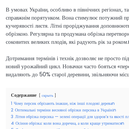
В умовах України, особливо в північних регіонах, т
справжнім порятунком. Вона стимулює потужний пр
кучерявості листя. Літні проріджування доповнюють
обрізкою. Регулярна та продумана обрізка перетвор
соковитих великих плодів, які радують рік за роком.
Дотримання термінів і технік дозволяє не просто пі
новий урожайний цикл. Новачки часто бояться «пере
видаляють до 50% старої деревини, звільняючи місц
Содержание
скрыть
1
Чому персик обрізають інакше, ніж інші плодові дереваn
2
Оптимальні терміни весняної обрізки персика в Україніn
3
Літня обрізка персика — зелені операції для здоров’я та якості п
4
Осіння обрізка: коли вона доречна, а коли краще утриматисяn