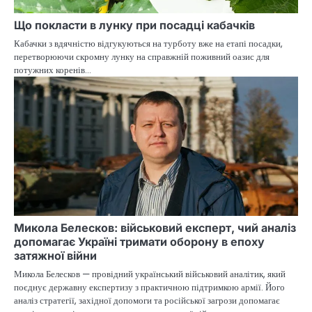
Що покласти в лунку при посадці кабачків
Кабачки з вдячністю відгукуються на турботу вже на етапі посадки,
перетворюючи скромну лунку на справжній поживний оазис для
потужних коренів…
Микола Белесков: військовий експерт, чий аналіз
допомагає Україні тримати оборону в епоху
затяжної війни
Микола Белесков — провідний український військовий аналітик, який
поєднує державну експертизу з практичною підтримкою армії. Його
аналіз стратегії, західної допомоги та російської загрози допомагає