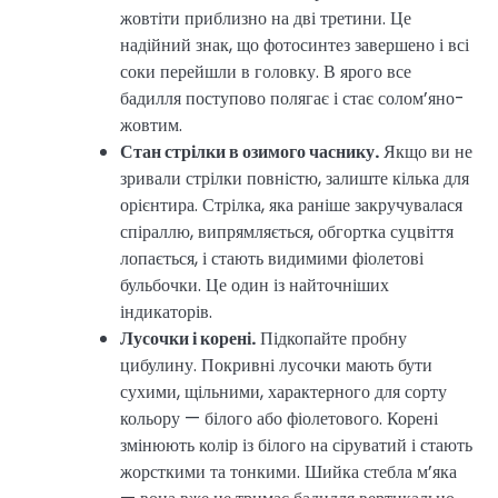
жовтіти приблизно на дві третини. Це
надійний знак, що фотосинтез завершено і всі
соки перейшли в головку. В ярого все
бадилля поступово полягає і стає солом’яно-
жовтим.
Стан стрілки в озимого часнику.
Якщо ви не
зривали стрілки повністю, залиште кілька для
орієнтира. Стрілка, яка раніше закручувалася
спіраллю, випрямляється, обгортка суцвіття
лопається, і стають видимими фіолетові
бульбочки. Це один із найточніших
індикаторів.
Лусочки і корені.
Підкопайте пробну
цибулину. Покривні лусочки мають бути
сухими, щільними, характерного для сорту
кольору — білого або фіолетового. Корені
змінюють колір із білого на сіруватий і стають
жорсткими та тонкими. Шийка стебла м’яка