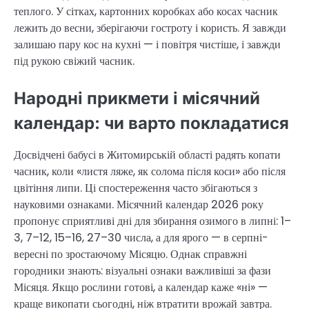
теплого. У сітках, картонних коробках або косах часник
лежить до весни, зберігаючи гостроту і користь. Я завжди
залишаю пару кос на кухні — і повітря чистіше, і завжди
під рукою свіжий часник.
Народні прикмети і місячний
календар: чи варто покладатися
Досвідчені бабусі в Житомирській області радять копати
часник, коли «листя ляже, як солома після коси» або після
цвітіння липи. Ці спостереження часто збігаються з
науковими ознаками. Місячний календар 2026 року
пропонує сприятливі дні для збирання озимого в липні: 1–
3, 7–12, 15–16, 27–30 числа, а для ярого — в серпні-
вересні по зростаючому Місяцю. Однак справжні
городники знають: візуальні ознаки важливіші за фази
Місяця. Якщо рослини готові, а календар каже «ні» —
краще викопати сьогодні, ніж втратити врожай завтра.