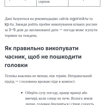
серпня
Дані базуються на рекомендаціях сайтів ogorod.ru та
kp.ru. Завжди робіть пробне викопування кількох рослин
за 3–5 днів до запланованої дати — погода може зсунути
терміни на тиждень.
Як правильно викопувати
часник, щоб не пошкодити
головки
Техніка важлива не менше, ніж термін. Неправильний
підхід — і половина врожаю піде в компост.
Оберіть суху погоду, краще вранці або
ввечері, коли сонце не пече. Волога земля
липне, головки брудняться і гірше сохнуть.