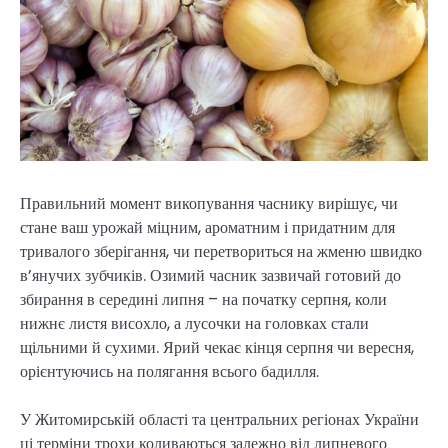
Правильний момент викопування часнику вирішує, чи
стане ваш урожай міцним, ароматним і придатним для
тривалого зберігання, чи перетвориться на жменю швидко
в’янучих зубчиків. Озимий часник зазвичай готовий до
збирання в середині липня – на початку серпня, коли
нижнє листя висохло, а лусочки на головках стали
щільними й сухими. Ярий чекає кінця серпня чи вересня,
орієнтуючись на полягання всього бадилля.
У Житомирській області та центральних регіонах України
ці терміни трохи коливаються залежно від липневого