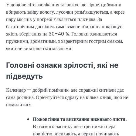
У дощове літо зволікання загрожує ще гірше: цибулини
вбирають зайву вологу, лусочки розм’якшуються, а через
пару місяців у погребі з’являється пліснява. За
багаторічним досвідом, саме вчасне збирання покращує
якість зберігання на 30–40 %. Головки залишаються
пружними, ароматними, з характерним гострим смаком,
який не вивітрюється місяцями.
Головні ознаки зрілості, які не
підведуть
Календар — добрий помічник, але справжні сигнали дає
сама рослина. Орієнтуйтеся одразу на кілька ознак, щоб не
помилитися.
Пожовтіння та висихання нижнього листя.
В озимого часнику два-три нижні пера
повністю висихають, а верхні починають