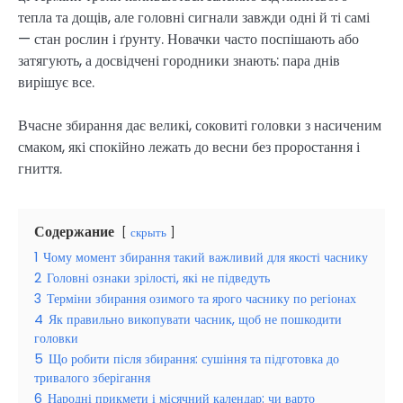
тепла та дощів, але головні сигнали завжди одні й ті самі
— стан рослин і ґрунту. Новачки часто поспішають або
затягують, а досвідчені городники знають: пара днів
вирішує все.
Вчасне збирання дає великі, соковиті головки з насиченим
смаком, які спокійно лежать до весни без проростання і
гниття.
Содержание
скрыть
1
Чому момент збирання такий важливий для якості часнику
2
Головні ознаки зрілості, які не підведуть
3
Терміни збирання озимого та ярого часнику по регіонах
4
Як правильно викопувати часник, щоб не пошкодити
головки
5
Що робити після збирання: сушіння та підготовка до
тривалого зберігання
6
Народні прикмети і місячний календар: чи варто