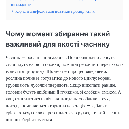
покладатися
7
Корисні лайфхаки для новачків і досвідчених
Чому момент збирання такий
важливий для якості часнику
Часник — рослина примхлива. Поки бадилля зелене, всі
сили йдуть на ріст головки, поживні речовини перетікають
із листя в цибулину. Щойно цей процес завершено,
рослина починає готуватися до нового циклу: корені
грубішають, лусочки твердіють. Якщо викопати раніше,
головки будуть дрібними й пухкими, зі слабким смаком. А
якщо запізнитися навіть на тиждень, особливо в суху
погоду, починається вторинна вегетація — зубчики
тріскаються, головка розсипається в руках, і такий часник
погано зберігатиметься.