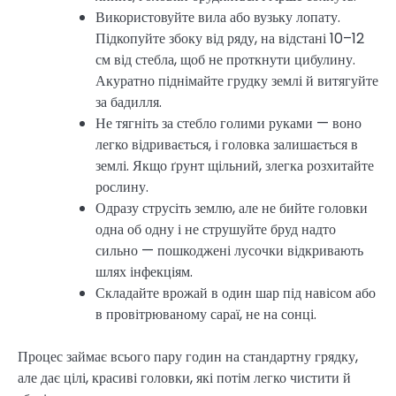
Використовуйте вила або вузьку лопату.
Підкопуйте збоку від ряду, на відстані 10–12
см від стебла, щоб не проткнути цибулину.
Акуратно піднімайте грудку землі й витягуйте
за бадилля.
Не тягніть за стебло голими руками — воно
легко відривається, і головка залишається в
землі. Якщо ґрунт щільний, злегка розхитайте
рослину.
Одразу струсіть землю, але не бийте головки
одна об одну і не струшуйте бруд надто
сильно — пошкоджені лусочки відкривають
шлях інфекціям.
Складайте врожай в один шар під навісом або
в провітрюваному сараї, не на сонці.
Процес займає всього пару годин на стандартну грядку,
але дає цілі, красиві головки, які потім легко чистити й