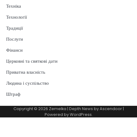
Техніка
Технології
Традиції
Послуги
Фінанси
Церковні та святкові дати
Приватна власність
Людина і суспільство
Штраф
Copyright © 2026
Zemelka
| Depth News by
Ascendoor
|
Powered by
WordPress
.