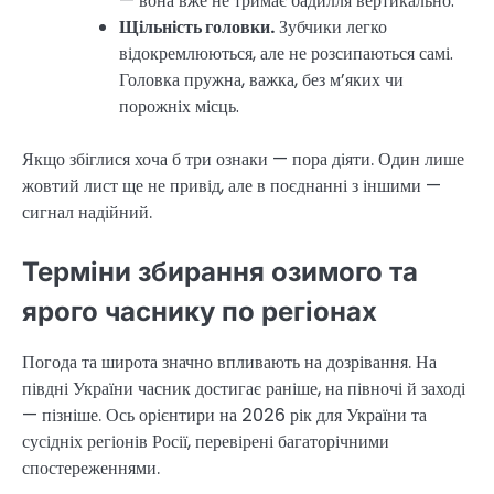
— вона вже не тримає бадилля вертикально.
Щільність головки.
Зубчики легко
відокремлюються, але не розсипаються самі.
Головка пружна, важка, без м’яких чи
порожніх місць.
Якщо збіглися хоча б три ознаки — пора діяти. Один лише
жовтий лист ще не привід, але в поєднанні з іншими —
сигнал надійний.
Терміни збирання озимого та
ярого часнику по регіонах
Погода та широта значно впливають на дозрівання. На
півдні України часник достигає раніше, на півночі й заході
— пізніше. Ось орієнтири на 2026 рік для України та
сусідніх регіонів Росії, перевірені багаторічними
спостереженнями.