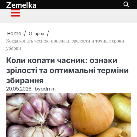
Zemelka
Skip
to
content
Home
Огород
Когда копать чеснок: признаки зрелости и точные сроки
уборки
Коли копати часник: ознаки
зрілості та оптимальні терміни
збирання
20.05.2026
by
admin