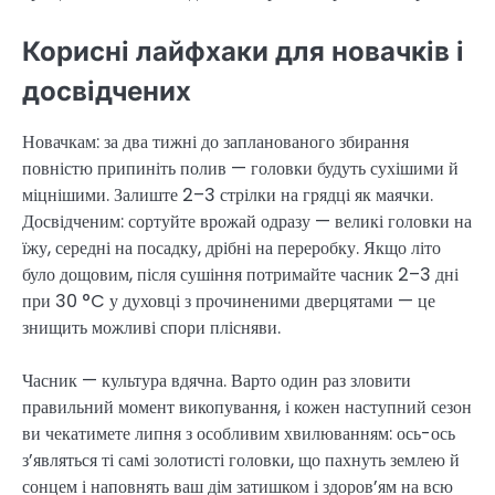
Корисні лайфхаки для новачків і
досвідчених
Новачкам: за два тижні до запланованого збирання
повністю припиніть полив — головки будуть сухішими й
міцнішими. Залиште 2–3 стрілки на грядці як маячки.
Досвідченим: сортуйте врожай одразу — великі головки на
їжу, середні на посадку, дрібні на переробку. Якщо літо
було дощовим, після сушіння потримайте часник 2–3 дні
при 30 °C у духовці з прочиненими дверцятами — це
знищить можливі спори плісняви.
Часник — культура вдячна. Варто один раз зловити
правильний момент викопування, і кожен наступний сезон
ви чекатимете липня з особливим хвилюванням: ось-ось
з’являться ті самі золотисті головки, що пахнуть землею й
сонцем і наповнять ваш дім затишком і здоров’ям на всю