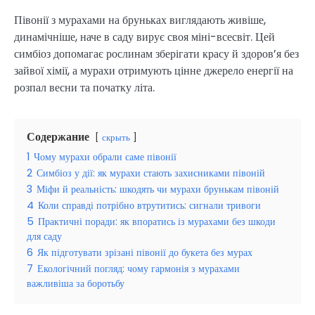
Півонії з мурахами на бруньках виглядають живіше,
динамічніше, наче в саду вирує своя міні-всесвіт. Цей
симбіоз допомагає рослинам зберігати красу й здоров’я без
зайвої хімії, а мурахи отримують цінне джерело енергії на
розпал весни та початку літа.
Содержание
скрыть
1
Чому мурахи обрали саме півонії
2
Симбіоз у дії: як мурахи стають захисниками півоній
3
Міфи й реальність: шкодять чи мурахи брунькам півоній
4
Коли справді потрібно втрутитись: сигнали тривоги
5
Практичні поради: як впоратись із мурахами без шкоди
для саду
6
Як підготувати зрізані півонії до букета без мурах
7
Екологічний погляд: чому гармонія з мурахами
важливіша за боротьбу