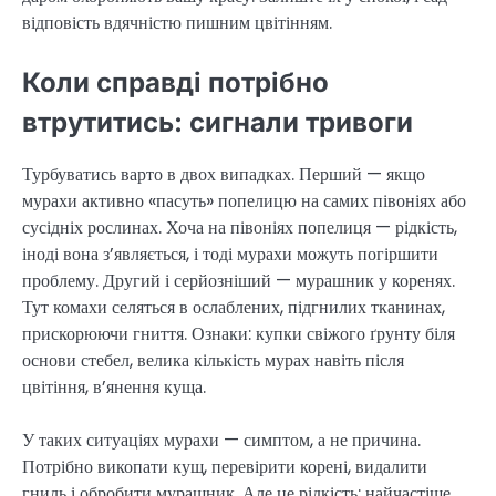
відповість вдячністю пишним цвітінням.
Коли справді потрібно
втрутитись: сигнали тривоги
Турбуватись варто в двох випадках. Перший — якщо
мурахи активно «пасуть» попелицю на самих півоніях або
сусідніх рослинах. Хоча на півоніях попелиця — рідкість,
іноді вона з’являється, і тоді мурахи можуть погіршити
проблему. Другий і серйозніший — мурашник у коренях.
Тут комахи селяться в ослаблених, підгнилих тканинах,
прискорюючи гниття. Ознаки: купки свіжого ґрунту біля
основи стебел, велика кількість мурах навіть після
цвітіння, в’янення куща.
У таких ситуаціях мурахи — симптом, а не причина.
Потрібно викопати кущ, перевірити корені, видалити
гниль і обробити мурашник. Але це рідкість: найчастіше