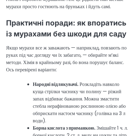
мурахи просто гостюють на бруньках і йдуть самі.
Практичні поради: як впоратись
із мурахами без шкоди для саду
Якщо мурахи все ж заважають — наприклад, повзають по
руках під час догляду чи їх забагато, — обирайте м’які
методи. Хімія в крайньому разі, бо вона порушує баланс.
Ось перевірені варіанти:
Народні відлякувачі.
Розкладіть навколо
куща стрілки часнику чи полину — різкий
запах відбиває бажання. Можна змастити
стебла нерафінованою рослинною олією або
обприскати настоєм часнику (голівка на 3 л
води).
Борна кислота з приманкою.
Змішайте 1 ч. л.
борної кислоти, 2 ст. л. меду чи цукру та літр