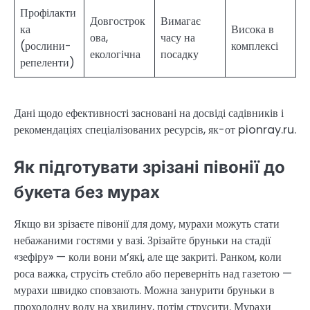
Профілакти
Довгострок
Вимагає
ка
Висока в
ова,
часу на
(рослини-
комплексі
екологічна
посадку
репеленти)
Дані щодо ефективності засновані на досвіді садівників і
рекомендаціях спеціалізованих ресурсів, як-от pionray.ru.
Як підготувати зрізані півонії до
букета без мурах
Якщо ви зрізаєте півонії для дому, мурахи можуть стати
небажаними гостями у вазі. Зрізайте бруньки на стадії
«зефіру» — коли вони м’які, але ще закриті. Ранком, коли
роса важка, струсіть стебло або переверніть над газетою —
мурахи швидко сповзають. Можна занурити бруньки в
прохолодну воду на хвилину, потім струсити. Мурахи