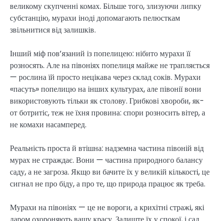
великому скупченні комах. Більше того, злизуючи липку
субстанцію, мурахи іноді допомагають пелюсткам
звільнитися від залишків.
Інший міф пов’язаний із попелицею: нібито мурахи її
розносять. Але на півоніях попелиця майже не трапляється
— рослина їй просто нецікава через склад соків. Мурахи
«пасуть» попелицю на інших культурах, але півонії вони
використовують тільки як столову. Грибкові хвороби, як-
от ботритіс, теж не їхня провина: спори розносить вітер, а
не комахи насамперед.
Реальність проста й втішна: надземна частина півоній від
мурах не страждає. Вони — частина природного балансу
саду, а не загроза. Якщо ви бачите їх у великій кількості, це
сигнал не про біду, а про те, що природа працює як треба.
Мурахи на півоніях — це не вороги, а крихітні стражі, які
даром охороняють вашу красу. Залиште їх у спокої, і сад