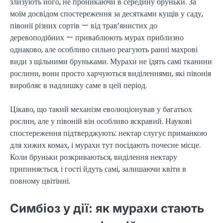
злизують його, не проникаючи в середину бруньки. За
моїм досвідом спостереження за десятками кущів у саду,
півонії різних сортів — від трав’янистих до
деревоподібних — приваблюють мурах приблизно
однаково, але особливо сильно реагують ранні махрові
види з щільними бруньками. Мурахи не їдять самі тканини
рослини, вони просто харчуються виділеннями, які півонія
виробляє в надлишку саме в цей період.
Цікаво, що такий механізм еволюціонував у багатьох
рослин, але у півоній він особливо яскравий. Наукові
спостереження підтверджують: нектар слугує приманкою
для хижих комах, і мурахи тут посідають почесне місце.
Коли бруньки розкриваються, виділення нектару
припиняється, і гості йдуть самі, залишаючи квіти в
повному цвітінні.
Симбіоз у дії: як мурахи стають