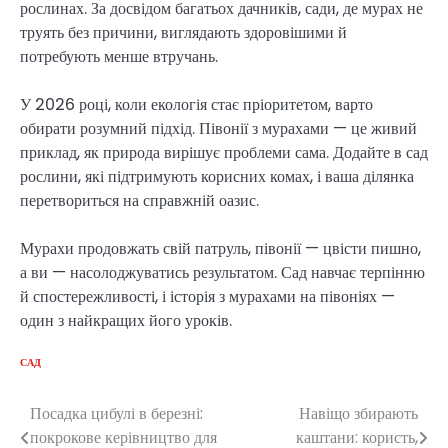
рослинах. За досвідом багатьох дачників, сади, де мурах не
труять без причини, виглядають здоровішими й
потребують менше втручань.
У 2026 році, коли екологія стає пріоритетом, варто
обирати розумний підхід. Півонії з мурахами — це живий
приклад, як природа вирішує проблеми сама. Додайте в сад
рослини, які підтримують корисних комах, і ваша ділянка
перетвориться на справжній оазис.
Мурахи продовжать свій патруль, півонії — цвісти пишно,
а ви — насолоджуватись результатом. Сад навчає терпінню
й спостережливості, і історія з мурахами на півоніях —
один з найкращих його уроків.
САД
Посадка цибулі в березні:
Навіщо збирають
Post
покрокове керівництво для
каштани: користь,