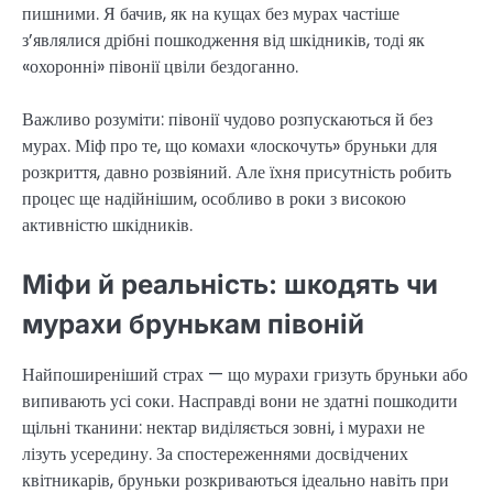
пишними. Я бачив, як на кущах без мурах частіше
з’являлися дрібні пошкодження від шкідників, тоді як
«охоронні» півонії цвіли бездоганно.
Важливо розуміти: півонії чудово розпускаються й без
мурах. Міф про те, що комахи «лоскочуть» бруньки для
розкриття, давно розвіяний. Але їхня присутність робить
процес ще надійнішим, особливо в роки з високою
активністю шкідників.
Міфи й реальність: шкодять чи
мурахи брунькам півоній
Найпоширеніший страх — що мурахи гризуть бруньки або
випивають усі соки. Насправді вони не здатні пошкодити
щільні тканини: нектар виділяється зовні, і мурахи не
лізуть усередину. За спостереженнями досвідчених
квітникарів, бруньки розкриваються ідеально навіть при