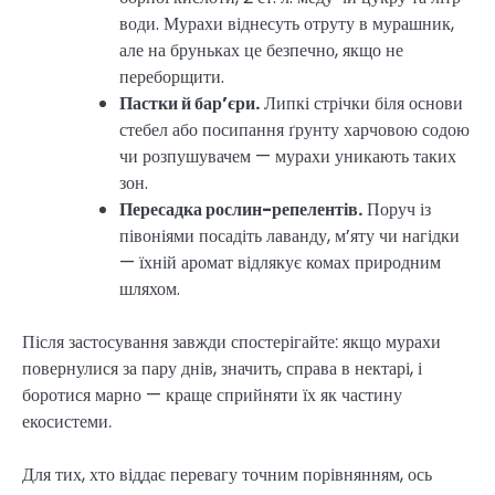
води. Мурахи віднесуть отруту в мурашник,
але на бруньках це безпечно, якщо не
переборщити.
Пастки й бар’єри.
Липкі стрічки біля основи
стебел або посипання ґрунту харчовою содою
чи розпушувачем — мурахи уникають таких
зон.
Пересадка рослин-репелентів.
Поруч із
півоніями посадіть лаванду, м’яту чи нагідки
— їхній аромат відлякує комах природним
шляхом.
Після застосування завжди спостерігайте: якщо мурахи
повернулися за пару днів, значить, справа в нектарі, і
боротися марно — краще сприйняти їх як частину
екосистеми.
Для тих, хто віддає перевагу точним порівнянням, ось