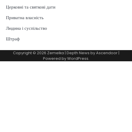
Церковні та святкові дати
Приватна власність
Людина і суспільство
Штраф
Copyright © 2026
Zemelka
| Depth News by
Ascendoor
|
Powered by
WordPress
.