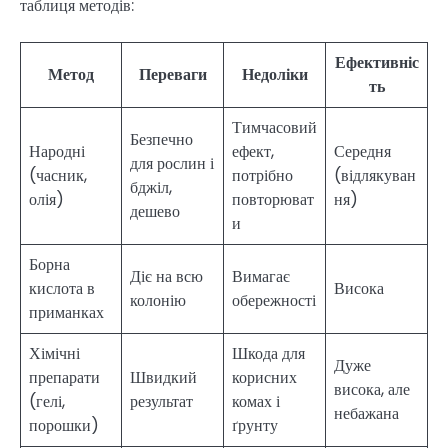
таблиця методів:
Ефективніс
Метод
Переваги
Недоліки
ть
Тимчасовий
Безпечно
Народні
ефект,
Середня
для рослин і
(часник,
потрібно
(відлякуван
бджіл,
олія)
повторюват
ня)
дешево
и
Борна
Діє на всю
Вимагає
кислота в
Висока
колонію
обережності
приманках
Хімічні
Шкода для
Дуже
препарати
Швидкий
корисних
висока, але
(гелі,
результат
комах і
небажана
порошки)
ґрунту