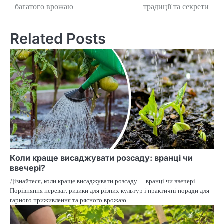
navigation
багатого врожаю
традиції та секрети
Related Posts
Коли краще висаджувати розсаду: вранці чи
ввечері?
Дізнайтеся, коли краще висаджувати розсаду — вранці чи ввечері.
Порівняння переваг, ризики для різних культур і практичні поради для
гарного приживлення та рясного врожаю.