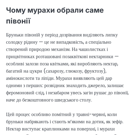
Чому мурахи обрали саме
півонії
Бруньки півоній у період дозрівання виділяють липку
солодку рідину — це не випадковість, а спеціально
створений природою механізм. На чашолистках і
прицвітниках розташовані позаквіткові нектарники —
особливі залози поза квітками, які виробляють нектар,
багатий на цукри (сахарозу, глюкозу, фруктозу),
амінокислоти та ліпіди. Мурахи виявляють цей дар
одними з перших: розвідник знаходить джерело, залишає
феромоновий слід, і незабаром увесь загін рушає до півонії,
наче до безкоштовного шведського столу.
Цей процес особливо помітний у травні-червні, коли
бруньки набрякають і стають м’якими на дотик, як зефір.
Нектар виступає краплинками на поверхні, і мурахи