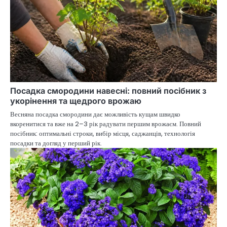
Посадка смородини навесні: повний посібник з
укорінення та щедрого врожаю
Весняна посадка смородини дає можливість кущам швидко
вкоренитися та вже на 2–3 рік радувати першим врожаєм. Повний
посібник: оптимальні строки, вибір місця, саджанців, технологія
посадки та догляд у перший рік.