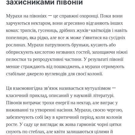
захисниками півоній
Мурахи на півоніях — це справжні охоронці. Поки вони
харчуються нектаром, вони агресивно відганяють інших
комах: трипсів, гусениць, дрібних жуків-квіткоїдів і навіть
попелицю, яка рідко, але все ж може з’явитися на сусідніх
рослинах. Мурахи патрулюють бруньки, кусають або
обприскують кислотою незваних гостей, захищаючи ніжні
пелюстки та репродуктивні частини. У результаті півонії
менше страждають від пошкоджень, а мурахи отримують
стабільне джерело вуглеводів для своєї колонії.
Ця взаємовигідна зв’язок називається мутуалізмом —
класичний приклад, описаний у науковій літературі.
Півонія витрачає трохи енергії на нектар, але виграє у
виживанні та утворенні насіння. Мурахи, своєю чергою,
забезпечують собі їжу в критичний період, коли колонія
росте. У саду це виглядає як жива гармонія: чорні цятки
снують по стеблах, але квіти залишаються цілими й