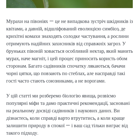
Мурахи на півоніях — це не випадкова зустріч шкідників із
квітами, а давній, відшліфований еволюцією симбіоз, де
крихітні комахи знаходять солодке частування, а рослини
отримують надійних захисників від справжніх загроз. У
бруньках півоній ховається особливий нектар, який манить
мурах, наче магніт, і цей процес приносить користь обом
сторонам. Багато садівників спочатку лякаються, бачачи
чорні цятки, що повзають по стеблах, але насправді такі
гості часто стають союзниками, а не ворогами.
У цій статті ми розберемо біологію явища, розвіємо
популярні міфи та дамо практичні рекомендації, засновані
на реальному досвіді садівників і наукових даних. Ви
дізнаєтесь, коли справді варто втрутитись, а коли краще
залишити природу в спокої — і ваш сад тільки виграє від
такого підходу.