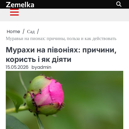
Zemelka
Skip
to
content
Home
Сад
Муравьи на пионах: причины, польза и как действовать
Мурахи на півоніях: причини,
користь і як діяти
15.05.2026
by
admin