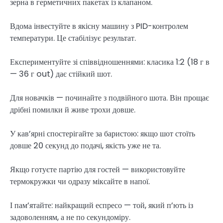
зерна в герметичних пакетах із клапаном.
Вдома інвестуйте в якісну машину з PID-контролем
температури. Це стабілізує результат.
Експериментуйте зі співвідношеннями: класика 1:2 (18 г в
— 36 г out) дає стійкий шот.
Для новачків — починайте з подвійного шота. Він прощає
дрібні помилки й живе трохи довше.
У кав’ярні спостерігайте за баристою: якщо шот стоїть
довше 20 секунд до подачі, якість уже не та.
Якщо готуєте партію для гостей — використовуйте
термокружки чи одразу міксайте в напої.
І пам’ятайте: найкращий еспресо — той, який п’ють із
задоволенням, а не по секундоміру.