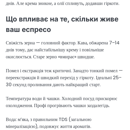
днів. Але крема зникне, а олії спливуть, додавши гіркоти.
Що впливає на те, скільки живе
ваш еспресо
Свіжість зерна — головний фактор. Кава, обжарена 7–14
днів тому, дає найстабільнішу крему і повільніше
окислюється. Старе зерно «вмирає» швидше.
Помел і екстракція теж критичні. Занадто тонкий помел —
переекстракція й швидкий перехід у гіркоту. Ідеальні 25–
30 секунд проливання дають найкращий старт.
Температура води й чашки. Холодний посуд прискорює
охолодження. Профі прогрівають чашки заздалегідь.
Вода: м’яка, з правильним TDS (загальною
мінералізацією), подовжує життя ароматів.