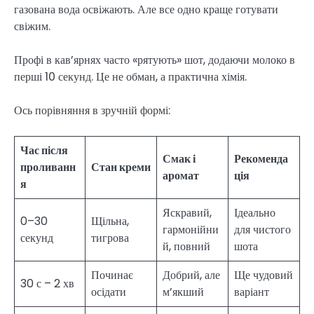
газована вода освіжають. Але все одно краще готувати
свіжим.
Профі в кав’ярнях часто «рятують» шот, додаючи молоко в
перші 10 секунд. Це не обман, а практична хімія.
Ось порівняння в зручній формі:
Час після
Смак і
Рекоменда
проливанн
Стан креми
аромат
ція
я
Яскравий,
Ідеально
0–30
Щільна,
гармонійни
для чистого
секунд
тигрова
й, повний
шота
Починає
Добрий, але
Ще чудовий
30 с – 2 хв
осідати
м’якший
варіант