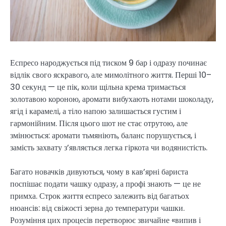
Еспресо народжується під тиском 9 бар і одразу починає
відлік свого яскравого, але мимолітного життя. Перші 10–
30 секунд — це пік, коли щільна крема тримається
золотавою короною, аромати вибухають нотами шоколаду,
ягід і карамелі, а тіло напою залишається густим і
гармонійним. Після цього шот не стає отрутою, але
змінюється: аромати тьмяніють, баланс порушується, і
замість захвату з’являється легка гіркота чи водянистість.
Багато новачків дивуються, чому в кав’ярні бариста
поспішає подати чашку одразу, а профі знають — це не
примха. Строк життя еспресо залежить від багатьох
нюансів: від свіжості зерна до температури чашки.
Розуміння цих процесів перетворює звичайне «випив і