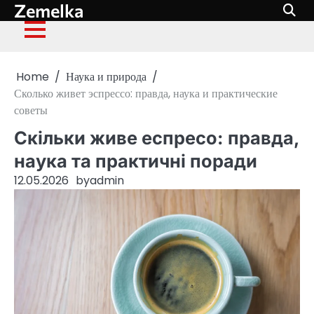
Zemelka
Skip
to
content
Home
Наука и природа
Сколько живет эспрессо: правда, наука и практические
советы
Скільки живе еспресо: правда,
наука та практичні поради
12.05.2026
by
admin