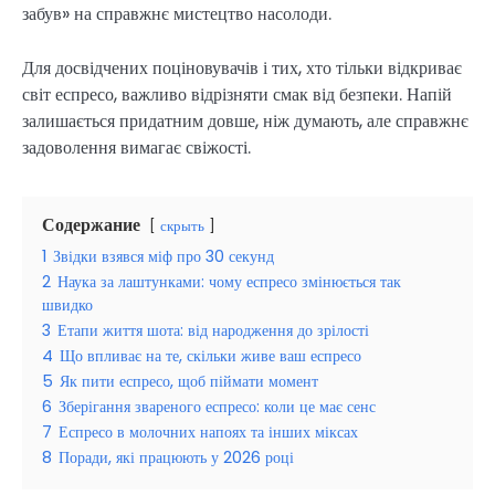
забув» на справжнє мистецтво насолоди.
Для досвідчених поціновувачів і тих, хто тільки відкриває
світ еспресо, важливо відрізняти смак від безпеки. Напій
залишається придатним довше, ніж думають, але справжнє
задоволення вимагає свіжості.
Содержание
скрыть
1
Звідки взявся міф про 30 секунд
2
Наука за лаштунками: чому еспресо змінюється так
швидко
3
Етапи життя шота: від народження до зрілості
4
Що впливає на те, скільки живе ваш еспресо
5
Як пити еспресо, щоб піймати момент
6
Зберігання звареного еспресо: коли це має сенс
7
Еспресо в молочних напоях та інших міксах
8
Поради, які працюють у 2026 році