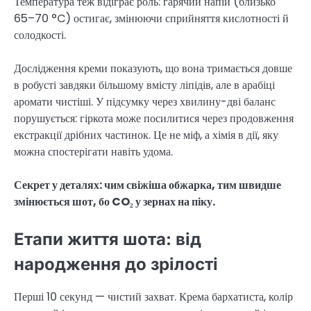
Температура теж відіграє роль: гарячий напій (близько
65–70 °C) остигає, змінюючи сприйняття кислотності й
солодкості.
Дослідження креми показують, що вона тримається довше
в робусті завдяки більшому вмісту ліпідів, але в арабіці
аромати чистіші. У підсумку через хвилину-дві баланс
порушується: гіркота може посилитися через продовження
екстракції дрібних частинок. Це не міф, а хімія в дії, яку
можна спостерігати навіть удома.
Секрет у деталях: чим свіжіша обжарка, тим швидше
змінюється шот, бо CO₂ у зернах на піку.
Етапи життя шота: від
народження до зрілості
Перші 10 секунд — чистий захват. Крема бархатиста, колір