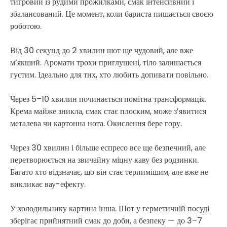
тигровий із рудими прожилками, смак інтенсивний і
збалансований. Це момент, коли бариста пишається своєю
роботою.
Від 30 секунд до 2 хвилин шот ще чудовий, але вже
м’якший. Аромати трохи приглушені, тіло залишається
густим. Ідеально для тих, хто любить допивати повільно.
Через 5–10 хвилин починається помітна трансформація.
Крема майже зникла, смак стає плоским, може з’явитися
металева чи картонна нота. Окислення бере гору.
Через 30 хвилин і більше еспресо все ще безпечний, але
перетворюється на звичайну міцну каву без родзинки.
Багато хто відзначає, що він стає терпимішим, але вже не
викликає вау-ефекту.
У холодильнику картина інша. Шот у герметичній посуді
зберігає прийнятний смак до доби, а безпеку — до 3–7