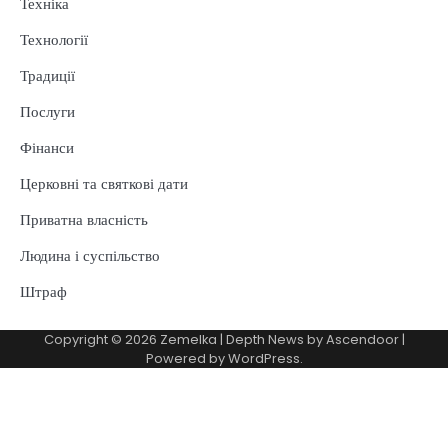
Техніка
Технології
Традиції
Послуги
Фінанси
Церковні та святкові дати
Приватна власність
Людина і суспільство
Штраф
Copyright © 2026
Zemelka
| Depth News by
Ascendoor
|
Powered by
WordPress
.