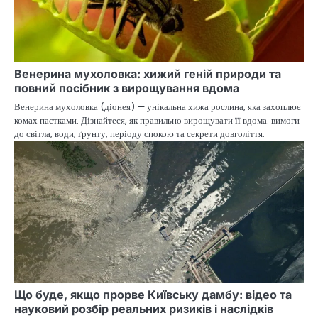
Венерина мухоловка: хижий геній природи та
повний посібник з вирощування вдома
Венерина мухоловка (діонея) — унікальна хижа рослина, яка захоплює
комах пастками. Дізнайтеся, як правильно вирощувати її вдома: вимоги
до світла, води, ґрунту, періоду спокою та секрети довголіття.
Що буде, якщо прорве Київську дамбу: відео та
науковий розбір реальних ризиків і наслідків