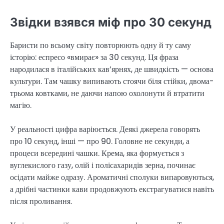
Звідки взявся міф про 30 секунд
Баристи по всьому світу повторюють одну й ту саму
історію: еспресо «вмирає» за 30 секунд. Ця фраза
народилася в італійських кав’ярнях, де швидкість — основа
культури. Там чашку випивають стоячи біля стійки, двома-
трьома ковтками, не даючи напою охолонути й втратити
магію.
У реальності цифра варіюється. Деякі джерела говорять
про 10 секунд, інші — про 90. Головне не секунди, а
процеси всередині чашки. Крема, яка формується з
вуглекислого газу, олій і полісахаридів зерна, починає
осідати майже одразу. Ароматичні сполуки випаровуються,
а дрібні частинки кави продовжують екстрагуватися навіть
після проливання.