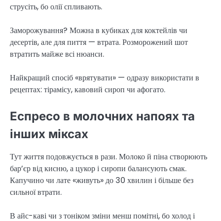
струсіть, бо олії спливають.
Заморожування? Можна в кубиках для коктейлів чи
десертів, але для пиття — втрата. Розморожений шот
втратить майже всі нюанси.
Найкращий спосіб «врятувати» — одразу використати в
рецептах: тірамісу, кавовий сироп чи афогато.
Еспресо в молочних напоях та
інших міксах
Тут життя подовжується в рази. Молоко й піна створюють
бар’єр від кисню, а цукор і сиропи балансують смак.
Капучино чи лате «живуть» до 30 хвилин і більше без
сильної втрати.
В айс-каві чи з тоніком зміни менш помітні, бо холод і