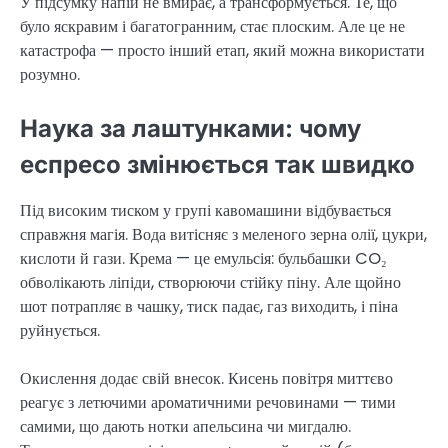
У підсумку напій не вмирає, а трансформується. Те, що
було яскравим і багатогранним, стає плоским. Але це не
катастрофа — просто інший етап, який можна використати
розумно.
Наука за лаштунками: чому
еспресо змінюється так швидко
Під високим тиском у групі кавомашини відбувається
справжня магія. Вода витісняє з меленого зерна олії, цукри,
кислоти й гази. Крема — це емульсія: бульбашки CO₂
обволікають ліпіди, створюючи стійку піну. Але щойно
шот потрапляє в чашку, тиск падає, газ виходить, і піна
руйнується.
Окислення додає свій внесок. Кисень повітря миттєво
реагує з летючими ароматичними речовинами — тими
самими, що дають нотки апельсина чи мигдалю.