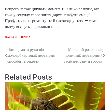
Еспресо навчає цінувати момент. Він не живе вічно, але
кожну секунду свого життя дарує незабутні емоції.
Пробуйте, експериментуйте й насолоджуйтеся — саме в
цьому вся суть справжньої кави.
НАУКА И ПРИРОДА
Чим відмити руки від
Мильний розчин від
Post
молодої картоплі: перевірені
попелиці: перевірений
navigation
способи та секрети
засіб для саду й городу
Related Posts