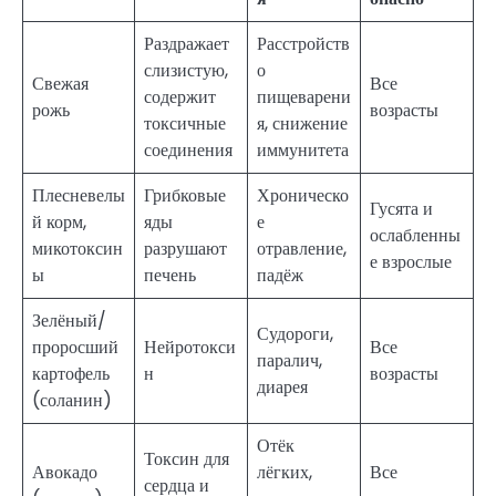
Раздражает
Расстройств
слизистую,
о
Свежая
Все
содержит
пищеварени
рожь
возрасты
токсичные
я, снижение
соединения
иммунитета
Плесневелы
Грибковые
Хроническо
Гусята и
й корм,
яды
е
ослабленны
микотоксин
разрушают
отравление,
е взрослые
ы
печень
падёж
Зелёный/
Судороги,
проросший
Нейротокси
Все
паралич,
картофель
н
возрасты
диарея
(соланин)
Отёк
Токсин для
Авокадо
лёгких,
Все
сердца и