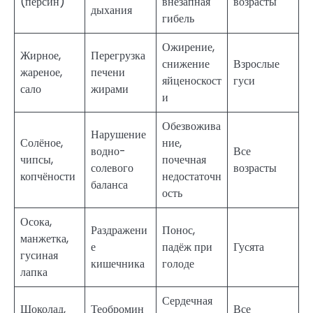
(персин)
внезапная
возрасты
дыхания
гибель
Ожирение,
Жирное,
Перегрузка
снижение
Взрослые
жареное,
печени
яйценоскост
гуси
сало
жирами
и
Обезвожива
Нарушение
Солёное,
ние,
водно-
Все
чипсы,
почечная
солевого
возрасты
копчёности
недостаточн
баланса
ость
Осока,
Раздражени
Понос,
манжетка,
е
падёж при
Гусята
гусиная
кишечника
голоде
лапка
Сердечная
Шоколад,
Теобромин
Все