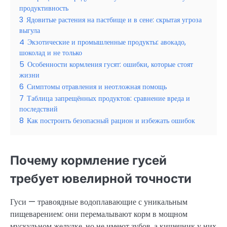
продуктивность
3
Ядовитые растения на пастбище и в сене: скрытая угроза
выгула
4
Экзотические и промышленные продукты: авокадо,
шоколад и не только
5
Особенности кормления гусят: ошибки, которые стоят
жизни
6
Симптомы отравления и неотложная помощь
7
Таблица запрещённых продуктов: сравнение вреда и
последствий
8
Как построить безопасный рацион и избежать ошибок
Почему кормление гусей
требует ювелирной точности
Гуси — травоядные водоплавающие с уникальным
пищеварением: они перемалывают корм в мощном
мускульном желудке, но не имеют зубов, а кишечник у них