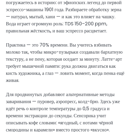
погружаетесь в историю: от эфиопских легенд до первой
эспрессо-машины 1901 года. Разбираете обработку зерна
— натурал, мытый, хани — и как это влияет на чашку.
Вода играет огромную роль: TDS 150–200 ppm,
правильная жёсткость, и ваш эспрессо расцветает.
Практика — это 70% времени. Вы учитесь взбивать
молоко так, чтобы микро-пузырьки создавали бархатную
текстуру, а не пену, которая оседает за минуту. Латте-арт
требует мышечной памяти: рука должна двигаться как
кисть художника, а глаз — ловить момент, когда пенка ещё
живая.
Для продвинутых добавляют альтернативные методы
заваривания — пуровер, аэропресс, колд-брю. Здесь уже
идёт речь о контроле температуры до 0,5 градуса и
времени экстракции до секунды. Сенсорика учит
описывать кофе словами: «ягодный, с нотами чёрной
смородины и карамели» вместо простого «вкусно».