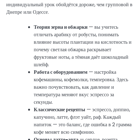
индивидуальный урок обойдётся дороже, чем групповой в
Днепре или Одессе.
Теория зерна и обжарки
— вы учитесь
отличать арабику от робусты, понимать
влияние высоты плантации на кислотность и
почему светлая обжарка раскрывает
фруктовые ноты, а тёмная даёт шоколадный
шлейф.
Работа с оборудованием
— настройка
кофемашины, кофемолки, темперовка. Здесь
важно почувствовать, как давление и
температура меняют вкус эспрессо за
секунды.
Классические рецепты
— эспрессо, доппио,
капучино, латте, флэт уайт, раф. Каждый
напиток — это баланс, где ошибка в 2 грамма
кофе меняет всю симфонию.
Основы латте-арта
— сердце, розетта,