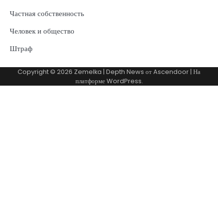
Частная собственность
Человек и общество
Штраф
Copyright © 2026
Zemelka
| Depth News от
Ascendoor
| На
платформе
WordPress
.