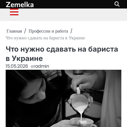
Zemelka
Перейти
к
содержимому
Главная
Профессии и работа
Что нужно сдавать на бариста в Украине
Что нужно сдавать на бариста
в Украине
15.05.2026
от
admin