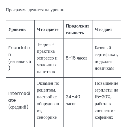
Программа делится на уровни:
Продолжит
Уровень
Что сдаёте
Что даёт
ельность
Теория +
Foundatio
Базовый
практика
n
сертификат,
эспрессо и
8–16 часов
(начальный
подходит
молочных
)
новичкам
напитков
Экзамен по
Повышение
рецептам,
зарплаты на
Intermedi
настройке
24–40
15–20%,
ate
оборудован
часов
работа в
(средний)
ия,
спешелти-
сенсорике
кофейнях