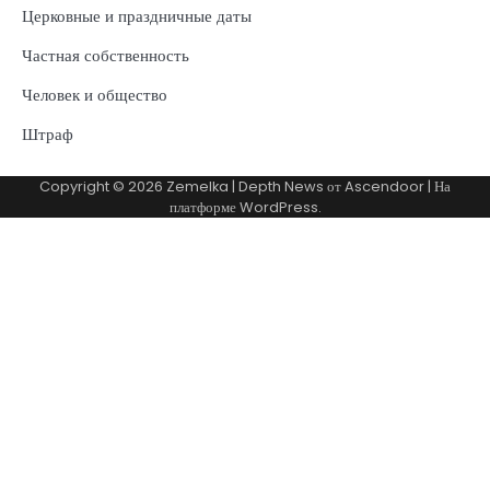
Церковные и праздничные даты
Частная собственность
Человек и общество
Штраф
Copyright © 2026
Zemelka
| Depth News от
Ascendoor
| На
платформе
WordPress
.