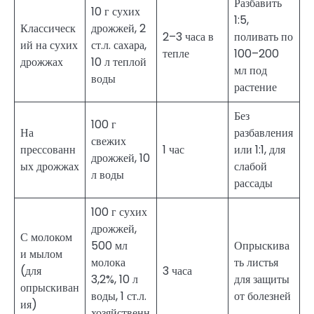
Разбавить
10 г сухих
1:5,
Классическ
дрожжей, 2
2–3 часа в
поливать по
ий на сухих
ст.л. сахара,
тепле
100–200
дрожжах
10 л теплой
мл под
воды
растение
Без
100 г
На
разбавления
свежих
прессованн
1 час
или 1:1, для
дрожжей, 10
ых дрожжах
слабой
л воды
рассады
100 г сухих
дрожжей,
С молоком
500 мл
Опрыскива
и мылом
молока
ть листья
(для
3 часа
3,2%, 10 л
для защиты
опрыскиван
воды, 1 ст.л.
от болезней
ия)
хозяйственн