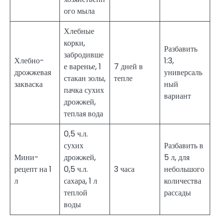
ого мыла
Хлебные
корки,
Разбавить
забродивше
Хлебно-
1:3,
е варенье, 1
7 дней в
дрожжевая
универсаль
стакан золы,
тепле
закваска
ный
пачка сухих
вариант
дрожжей,
теплая вода
0,5 ч.л.
сухих
Разбавить в
Мини-
дрожжей,
5 л, для
рецепт на 1
0,5 ч.л.
3 часа
небольшого
л
сахара, 1 л
количества
теплой
рассады
воды