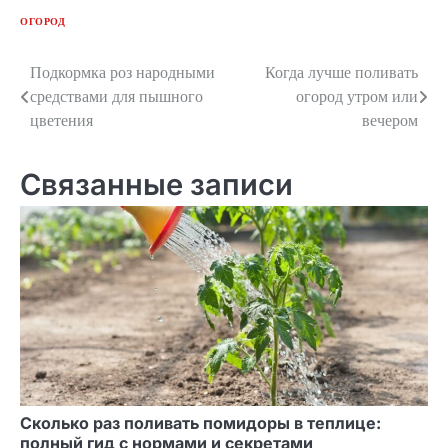
ОГОРОД
Подкормка роз народными
Когда лучше поливать
Навигация
средствами для пышного
огород утром или
по
цветения
вечером
записям
Связанные записи
Сколько раз поливать помидоры в теплице:
полный гид с нормами и секретами