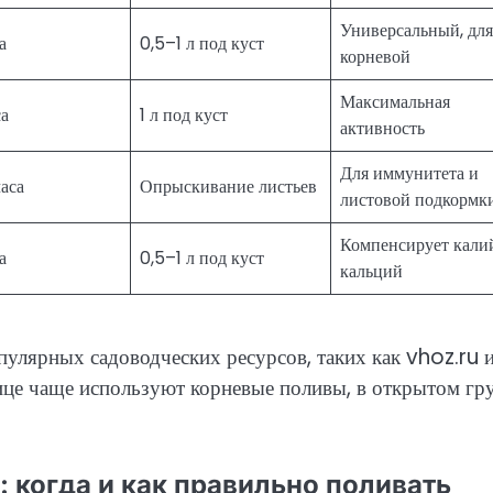
Универсальный, для
а
0,5–1 л под куст
корневой
Максимальная
са
1 л под куст
активность
Для иммунитета и
аса
Опрыскивание листьев
листовой подкормк
Компенсирует кали
а
0,5–1 л под куст
кальций
улярных садоводческих ресурсов, таких как vhoz.ru 
лице чаще используют корневые поливы, в открытом гр
 когда и как правильно поливать