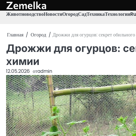
Zemelka
Перейти
к
Животноводство
Новости
Огород
Сад
Техника
Технологии
R
содержимому
Главная
Огород
Дрожжи для огурцов: секрет обильного
Дрожжи для огурцов: се
химии
12.05.2026
от
admin