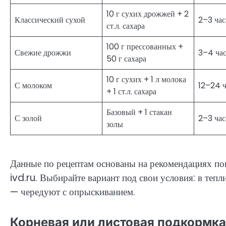
10 г сухих дрожжей + 2
Классический сухой
2–3 час
ст.л. сахара
100 г прессованных +
Свежие дрожжи
3–4 ча
50 г сахара
10 г сухих + 1 л молока
С молоком
12–24 ч
+ 1 ст.л. сахара
Базовый + 1 стакан
С золой
2–3 час
золы
Данные по рецептам основаны на рекомендациях поп
ivd.ru. Выбирайте вариант под свои условия: в теп
— чередуют с опрыскиванием.
Корневая или листовая подкормка: