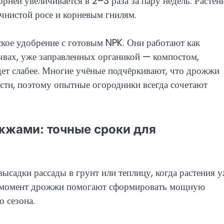
рней увеличивается в 2–3 раза за пару недель. Растен
учнистой росе и корневым гнилям.
кое удобрение с готовым NPK. Они работают как
чвах, уже заправленных органикой — компостом,
удет слабее. Многие учёные подчёркивают, что дрожжи
ости, поэтому опытные огородники всегда сочетают
жжами: точные сроки для
ысадки рассады в грунт или теплицу, когда растения 
тот момент дрожжи помогают сформировать мощную
о сезона.