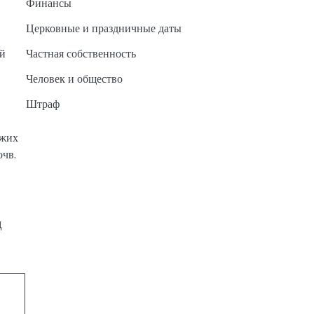
Финансы
Церковные и праздничные даты
ый
Частная собственность
Человек и общество
Штраф
ежих
очв.
д