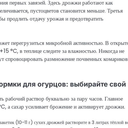
ения первых завязей. Здесь дрожжи работают как
величивается, пустоцветов становится меньше. Третья
бы продлить отдачу урожая и предотвратить
 может перегрузиться микробной активностью. В откры
15 °C, в теплице следите за влажностью. Никогда не
гут спровоцировать размножение почвенных комариков
рмки для огурцов: выбирайте свой
 рабочий раствор буквально за пару часов. Главное
C, а сахар усиливает брожение и активирует дрожжи.
акетик (10–11 г) сухих дрожжей растворите в 3 литрах тёплой в