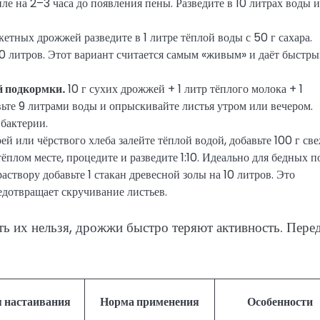
пле на 2–3 часа до появления пены. Разведите в 10 литрах воды и
кетных дрожжей разведите в 1 литре тёплой воды с 50 г сахара.
10 литров. Этот вариант считается самым «живым» и даёт быстр
 подкормки.
10 г сухих дрожжей + 1 литр тёплого молока + 1
авьте 9 литрами воды и опрыскивайте листья утром или вечером.
 бактерии.
й или чёрствого хлеба залейте тёплой водой, добавьте 100 г св
ёплом месте, процедите и разведите 1:10. Идеально для бедных п
створу добавьте 1 стакан древесной золы на 10 литров. Это
едотвращает скручивание листьев.
ть их нельзя, дрожжи быстро теряют активность. Пере
 настаивания
Норма применения
Особенности