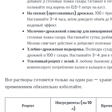
добавьте 2 столовые ложки сахара. Оставьте в те
поливайте под корень по 0,5–1 литру на куст.
На свежих (прессованных) дрожжах.
100 г бри
Настаивайте 3–4 часа, затем доведите объём до 
видимый эффект.
Молочно-дрожжевой эликсир для внекорневой
столовая ложка сахара. Настаивайте сутки, разб
Молоко смягчает действие и добавляет полезные
Хлебно-дрожжевая подкормка.
Полведра сухаре
дрожжей и 100 г сахара. Настаивайте 3–4 дня в т
Усиленный рецепт с золой.
К любому базовому ра
компенсирует потребление калия и кальция и пр
Все растворы готовятся только на один раз — храни
применением обязательно взболтайте.
Ингредиенты (на 10
Рецепт
Время
л)