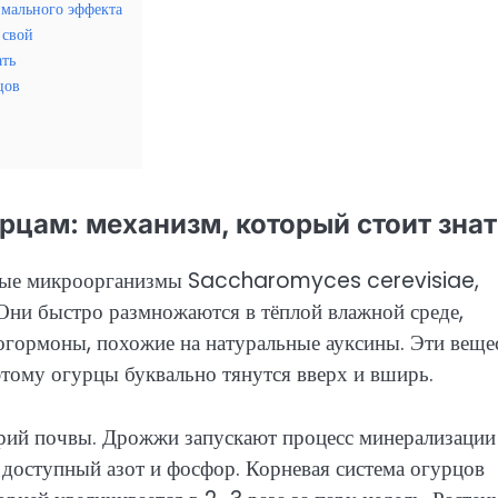
имального эффекта
 свой
ать
цов
цам: механизм, который стоит знат
 живые микроорганизмы Saccharomyces cerevisiae,
 Они быстро размножаются в тёплой влажной среде,
гормоны, похожие на натуральные ауксины. Эти веще
этому огурцы буквально тянутся вверх и вширь.
терий почвы. Дрожжи запускают процесс минерализации
доступный азот и фосфор. Корневая система огурцов