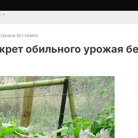
u
 урожая без химии
крет обильного урожая б