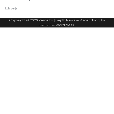
Штраф
Copyright © 2026
Zemelka
| Depth News от
Ascendoor
| На
платформе
WordPress
.