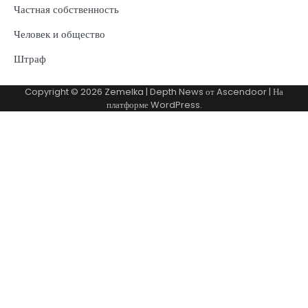
Частная собственность
Человек и общество
Штраф
Copyright © 2026
Zemelka
| Depth News от
Ascendoor
| На
платформе
WordPress
.