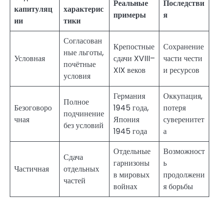
Реальные
Последстви
капитуляц
характерис
примеры
я
ии
тики
Согласован
Крепостные
Сохранение
ные льготы,
Условная
сдачи XVIII–
части чести
почётные
XIX веков
и ресурсов
условия
Германия
Оккупация,
Полное
Безоговоро
1945 года,
потеря
подчинение
чная
Япония
суверенитет
без условий
1945 года
а
Отдельные
Возможност
Сдача
гарнизоны
ь
Частичная
отдельных
в мировых
продолжени
частей
войнах
я борьбы