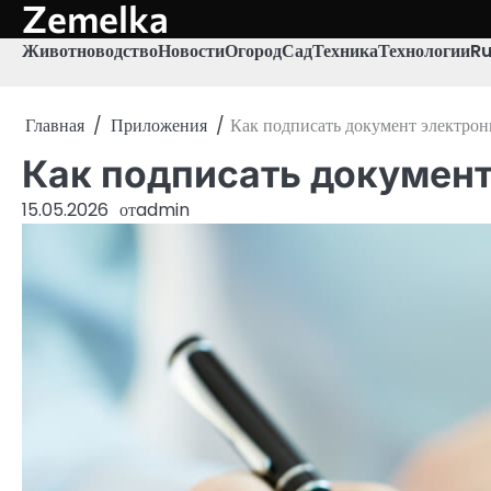
Zemelka
Перейти
к
Животноводство
Новости
Огород
Сад
Техника
Технологии
R
содержимому
Главная
Приложения
Как подписать документ электро
Как подписать докумен
15.05.2026
от
admin