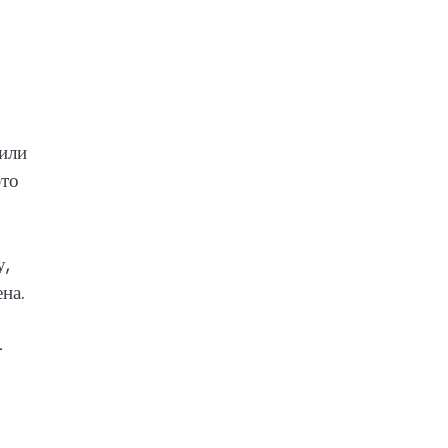
или
это
у,
на.
—