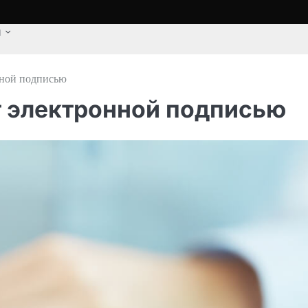
u
нной подписью
т электронной подписью