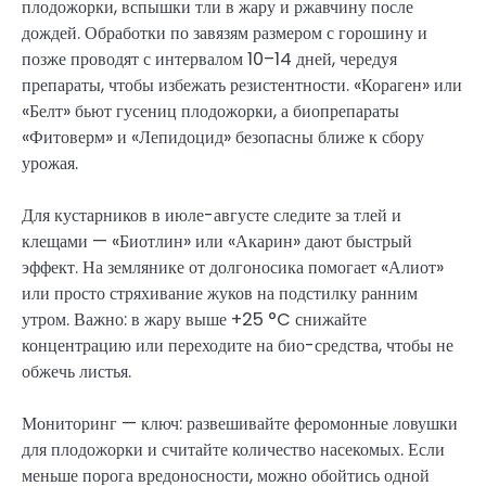
плодожорки, вспышки тли в жару и ржавчину после
дождей. Обработки по завязям размером с горошину и
позже проводят с интервалом 10–14 дней, чередуя
препараты, чтобы избежать резистентности. «Кораген» или
«Белт» бьют гусениц плодожорки, а биопрепараты
«Фитоверм» и «Лепидоцид» безопасны ближе к сбору
урожая.
Для кустарников в июле-августе следите за тлей и
клещами — «Биотлин» или «Акарин» дают быстрый
эффект. На землянике от долгоносика помогает «Алиот»
или просто стряхивание жуков на подстилку ранним
утром. Важно: в жару выше +25 °C снижайте
концентрацию или переходите на био-средства, чтобы не
обжечь листья.
Мониторинг — ключ: развешивайте феромонные ловушки
для плодожорки и считайте количество насекомых. Если
меньше порога вредоносности, можно обойтись одной