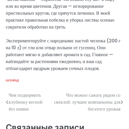
или во время цветения. Другая — игнорирование
приствольных кругов, где прячутся личинки. В моей
практике правильная побелка и уборка листвы осенью
сократили обработки на треть.
Экспериментируйте с народными: настой чеснока (200 г
на 10 л) от тли или отвар полыни от гусениц. Они
работают мягко и добавляют аромата в сад. Главное —
наблюдайте за растениями ежедневно, и ваш сад
отблагодарит щедрым урожаем сочных плодов.
ОГОРОД
Чем подкормить
Что можно сажать рядом со
Навигация
клубнику весной
свеклой: лучшие компаньоны для
по
без химии
богатого урожая
записям
Связанные записи