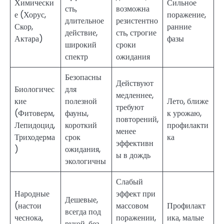
Химически
Сильное
сть,
возможна
е (Хорус,
поражение,
длительное
резистентно
Скор,
ранние
действие,
сть, строгие
Актара)
фазы
широкий
сроки
спектр
ожидания
Безопасны
Действуют
Биологичес
для
медленнее,
кие
полезной
Лето, ближе
требуют
(Фитоверм,
фауны,
к урожаю,
повторений,
Лепидоцид,
короткий
профилакти
менее
Триходерма
срок
ка
эффективн
)
ожидания,
ы в дождь
экологичны
Слабый
Народные
эффект при
Дешевые,
(настои
массовом
Профилакт
всегда под
чеснока,
поражении,
ика, малые
рукой, без