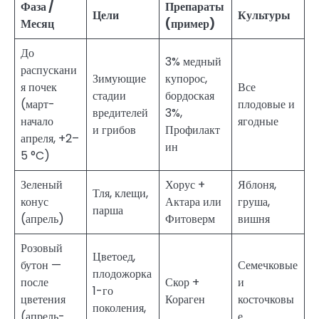
Фаза /
Препараты
Цели
Культуры
Месяц
(пример)
До
3% медный
распускани
Зимующие
купорос,
я почек
Все
стадии
бордоская
(март-
плодовые и
вредителей
3%,
начало
ягодные
и грибов
Профилакт
апреля, +2–
ин
5 °C)
Зеленый
Хорус +
Яблоня,
Тля, клещи,
конус
Актара или
груша,
парша
(апрель)
Фитоверм
вишня
Розовый
Цветоед,
бутон —
Семечковые
плодожорка
после
Скор +
и
1-го
цветения
Кораген
косточковы
поколения,
(апрель-
е