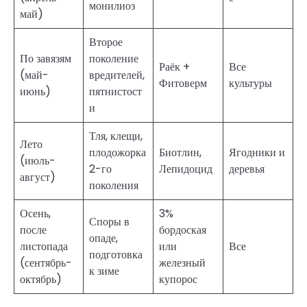
монилиоз
май)
Второе
По завязям
поколение
Раёк +
Все
(май-
вредителей,
Фитоверм
культуры
июнь)
пятнистост
и
Тля, клещи,
Лето
плодожорка
Биотлин,
Ягодники и
(июль-
2-го
Лепидоцид
деревья
август)
поколения
Осень,
3%
Споры в
после
бордоская
опаде,
листопада
или
Все
подготовка
(сентябрь-
железный
к зиме
октябрь)
купорос