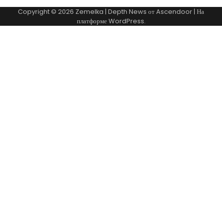
Copyright © 2026
Zemelka
| Depth News от
Ascendoor
| На
платформе
WordPress
.