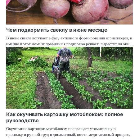
Чем подкормить свеклу в июне месяце
В июне свекла вступает в фазу активного формирования корнеплодов, и
именно в этот момент правильная подкормка решает, вырастут ли они…
Как окучивать картошку мотоблоком: полное
руководство
Окучивание картошки мотоблоком превращает утомительную
прополку и ручной труд в динамичный, почти медитативный процесс,