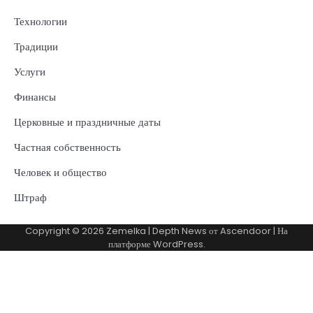
Технологии
Традиции
Услуги
Финансы
Церковные и праздничные даты
Частная собственность
Человек и общество
Штраф
Copyright © 2026
Zemelka
| Depth News от
Ascendoor
| На
платформе
WordPress
.