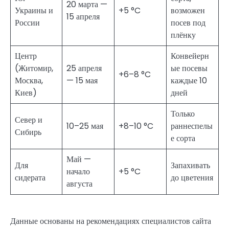
20 марта —
Украины и
+5 °C
возможен
15 апреля
России
посев под
плёнку
Центр
Конвейерн
(Житомир,
25 апреля
ые посевы
+6–8 °C
Москва,
— 15 мая
каждые 10
Киев)
дней
Только
Север и
10–25 мая
+8–10 °C
раннеспелы
Сибирь
е сорта
Май —
Для
Запахивать
начало
+5 °C
сидерата
до цветения
августа
Данные основаны на рекомендациях специалистов сайта