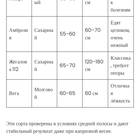
ый
см
к
болезням
Едят
Амбрози
Сахарны
60–70
целиком,
55–60
я
й
см
очень
нежный
Классика
Жегалов
Сахарны
120–180
65–70
, требует
а 112
й
см
опоры
Отлична
Мозгово
Вега
60–65
60 см
я
й
лёжкость
Эти сорта проверены в условиях средней полосы и дают
стабильный результат даже при капризной весне.