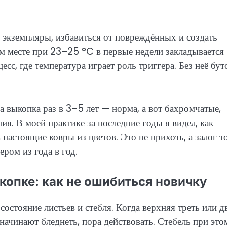
 экземпляры, избавиться от повреждённых и создать
м месте при 23–25 °C в первые недели закладывается
с, где температура играет роль триггера. Без неё бу
 выкопка раз в 3–5 лет — норма, а вот бахромчатые,
я. В моей практике за последние годы я видел, как
астоящие ковры из цветов. Это не прихоть, а залог то
ром из года в год.
копке: как не ошибиться новичку
остояние листьев и стебля. Когда верхняя треть или д
 начинают бледнеть, пора действовать. Стебель при это