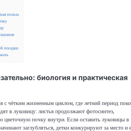
кая польза
ичку
ду
юльпанов
ей посадки
ежать
ательно: биология и практическая
ия с чётким жизненным циклом, где летний период пок
дят в луковицу: листья продолжают фотосинтез,
ю цветочную почку внутри. Если оставить луковицы в
начинают заглубляться, детки конкурируют за место и 