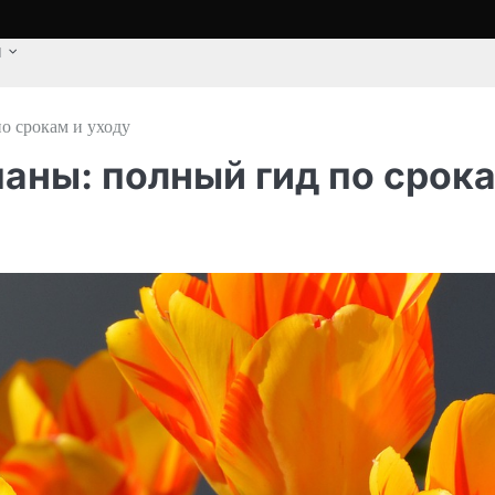
u
о срокам и уходу
аны: полный гид по срок