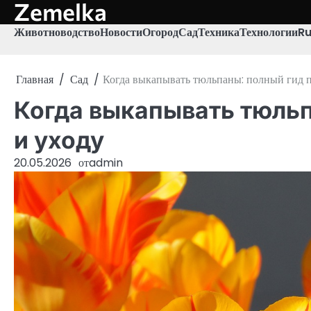
Zemelka
Перейти
к
Животноводство
Новости
Огород
Сад
Техника
Технологии
R
содержимому
Главная
Сад
Когда выкапывать тюльпаны: полный гид п
Когда выкапывать тюльп
и уходу
20.05.2026
от
admin