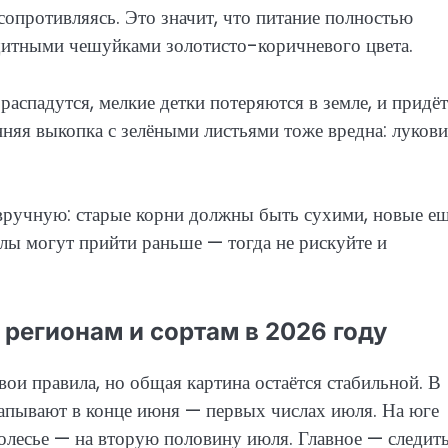
 сопротивляясь. Это значит, что питание полностью
щитными чешуйками золотисто-коричневого цвета.
аспадутся, мелкие детки потеряются в земле, и придёт
нняя выкопка с зелёными листьями тоже вредна: луков
ручную: старые корни должны быть сухими, новые ещ
алы могут прийти раньше — тогда не рискуйте и
регионам и сортам в 2026 году
свои правила, но общая картина остаётся стабильной. В
апывают в конце июня — первых числах июля. На юге
Полесье — на вторую половину июля. Главное — следить