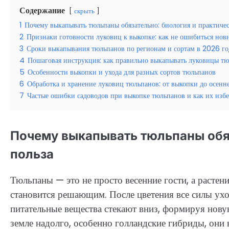
Содержание
скрыть
1
Почему выкапывать тюльпаны обязательно: биология и практичес
2
Признаки готовности луковиц к выкопке: как не ошибиться нов
3
Сроки выкапывания тюльпанов по регионам и сортам в 2026 го
4
Пошаговая инструкция: как правильно выкапывать луковицы т
5
Особенности выкопки и ухода для разных сортов тюльпанов
6
Обработка и хранение луковиц тюльпанов: от выкопки до осенн
7
Частые ошибки садоводов при выкопке тюльпанов и как их изб
Почему выкапывать тюльпаны обяз
польза
Тюльпаны — это не просто весенние гости, а растен
становится решающим. После цветения все силы ухо
питательные вещества стекают вниз, формируя нову
земле надолго, особенно голландские гибриды, они 