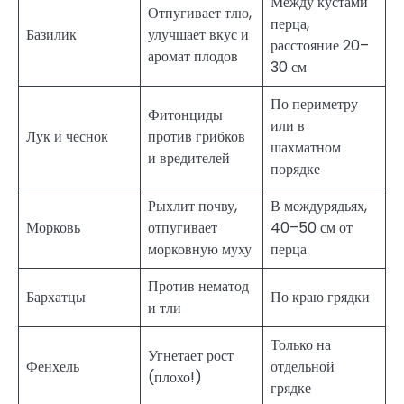
Между кустами
Отпугивает тлю,
перца,
Базилик
улучшает вкус и
расстояние 20–
аромат плодов
30 см
По периметру
Фитонциды
или в
Лук и чеснок
против грибков
шахматном
и вредителей
порядке
Рыхлит почву,
В междурядьях,
Морковь
отпугивает
40–50 см от
морковную муху
перца
Против нематод
Бархатцы
По краю грядки
и тли
Только на
Угнетает рост
Фенхель
отдельной
(плохо!)
грядке