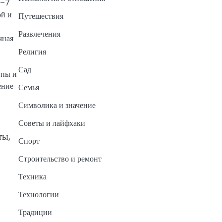
5–7
ой и
Путешествия
Развлечения
чная
Религия
Сад
упы и
ение
Семья
Символика и значение
Советы и лайфхаки
ты,
Спорт
Строительство и ремонт
Техника
Технологии
Традиции