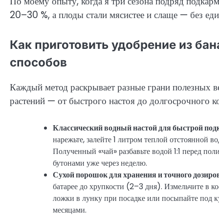
По моему опыту, когда я три сезона подряд подкар
20–30 %, а плоды стали мясистее и слаще — без ед
Как приготовить удобрение из ба
способов
Каждый метод раскрывает разные грани полезных ве
растений — от быстрого настоя до долгосрочного к
Классический водный настой для быстрой под
нарежьте, залейте 1 литром теплой отстоянной в
Полученный «чай» разбавьте водой 1:1 перед по
бутонами уже через неделю.
Сухой порошок для хранения и точного дозиро
батарее до хрупкости (2–3 дня). Измельчите в к
ложки в лунку при посадке или посыпайте под 
месяцами.