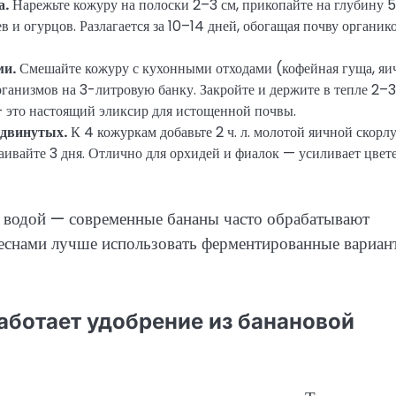
а.
Нарежьте кожуру на полоски 2–3 см, прикопайте на глубину 
в и огурцов. Разлагается за 10–14 дней, обогащая почву органик
ми.
Смешайте кожуру с кухонными отходами (кофейная гуща, яи
организмов на 3-литровую банку. Закройте и держите в тепле 2–3
— это настоящий эликсир для истощенной почвы.
одвинутых.
К 4 кожуркам добавьте 2 ч. л. молотой яичной скорл
таивайте 3 дня. Отлично для орхидей и фиалок — усиливает цвет
 водой — современные бананы часто обрабатывают
еснами лучше использовать ферментированные вариан
аботает удобрение из банановой