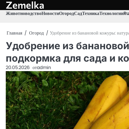
Zemelka
Перейти
к
Животноводство
Новости
Огород
Сад
Техника
Технологии
R
содержимому
Главная
Огород
Удобрение из банановой кожуры: натур
Удобрение из банановой
подкормка для сада и к
20.05.2026
от
admin