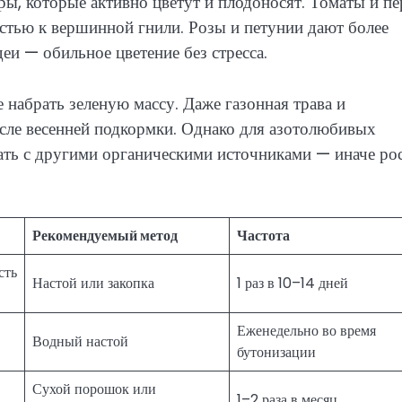
ы, которые активно цветут и плодоносят. Томаты и п
стью к вершинной гнили. Розы и петунии дают более
еи — обильное цветение без стресса.
 набрать зеленую массу. Даже газонная трава и
осле весенней подкормки. Однако для азотолюбивых
ать с другими органическими источниками — иначе ро
Рекомендуемый метод
Частота
сть
Настой или закопка
1 раз в 10–14 дней
Еженедельно во время
Водный настой
бутонизации
Сухой порошок или
1–2 раза в месяц