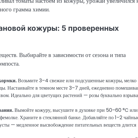
мливал томаты настоем из кожуры, урожай увеличился 
иного грамма химии.
нановой кожуры: 5 проверенных
ществ. Выбирайте в зависимости от сезона и типа
омпоста.
кормки.
Возьмите 3–4 свежие или подсушенные кожуры, мелко
оды. Настаивайте в темном месте 3–7 дней, ежедневно помешивая
ливом. Идеально для цветущих растений — розы буквально взрыв
вания.
Вымойте кожуру, высушите в духовке при 50–60 °C или
офемолке. Храните в стеклянной банке. Добавляйте по 1–2 чайны
кусты — медленное высвобождение питательных веществ длится