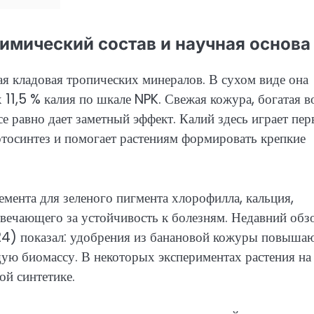
химический состав и научная основа
ая кладовая тропических минералов. В сухом виде она
 11,5 % калия по шкале NPK. Свежая кожура, богатая в
се равно дает заметный эффект. Калий здесь играет пе
отосинтез и помогает растениям формировать крепкие
мента для зеленого пигмента хлорофилла, кальция,
твечающего за устойчивость к болезням. Недавний обз
24) показал: удобрения из банановой кожуры повыша
щую биомассу. В некоторых экспериментах растения на
ой синтетике.