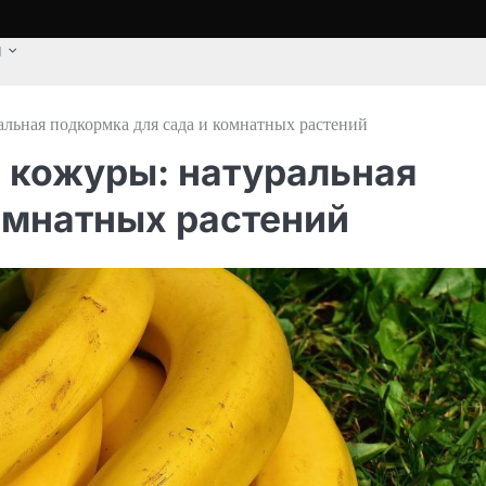
u
альная подкормка для сада и комнатных растений
 кожуры: натуральная
омнатных растений