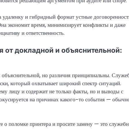
тановится решающим аргументом при аудите или споре.
на удаленку и гибридный формат устные договоренност
Она экономит время, минимизирует конфликты и даже
циативу и ответственность.
я от докладной и объяснительной:
 объяснительной, но различия принципиальны. Служе
ски, который охватывает широкий спектр ситуаций.
му лицу и содержит не только факты, но и выводы с
окусируется на причинах какого-то события — обычн
те о поломке принтера и просите замену — это служебн