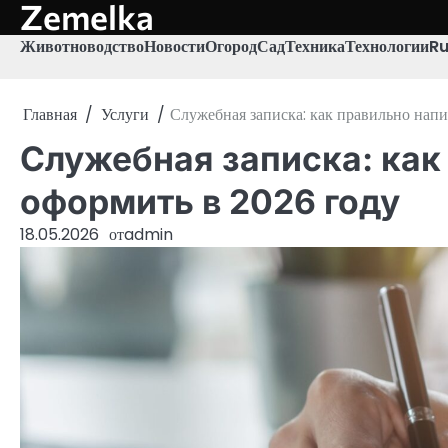
Zemelka
Перейти
к
Животноводство
Новости
Огород
Сад
Техника
Технологии
R
содержимому
Главная
Услуги
Служебная записка: как правильно напи
Служебная записка: как
оформить в 2026 году
18.05.2026
от
admin