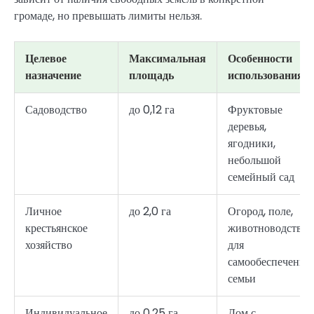
громаде, но превышать лимиты нельзя.
Целевое
Максимальная
Особенности
назначение
площадь
использования
Садоводство
до 0,12 га
Фруктовые
деревья,
ягодники,
небольшой
семейный сад
Личное
до 2,0 га
Огород, поле,
крестьянское
животноводство
хозяйство
для
самообеспечения
семьи
Индивидуальное
до 0,25 га
Дом с